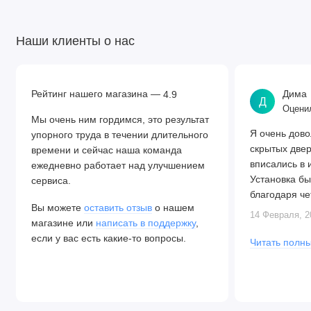
Наши клиенты о нас
Рейтинг нашего магазина —
Дима
4.9
Д
Оценил
Мы очень ним гордимся, это результат
Я очень дово
упорного труда в течении длительного
скрытых две
времени и сейчас наша команда
вписались в 
ежедневно работает над улучшением
Установка бы
сервиса.
благодаря че
Вы можете
оставить отзыв
о нашем
Алексея. Две
14 Февраля, 2
магазине или
написать в поддержку
,
закрываются.
если у вас есть какие-то вопросы.
Читать полны