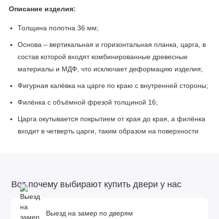
Описание изделия:
Толщина полотна 36 мм;
Основа – вертикальная и горизонтальная планка, царга, в
состав которой входят комбинированные древесные
материалы и МДФ, что исключает деформацию изделия;
Фигурная калёвка на царге по краю с внутренней стороны;
Филёнка с объёмной фрезой толщиной 16;
Царга окутывается покрытием от края до края, а филёнка
входит в четверть царги, таким образом на поверхности
полотна отсутствуют стыки покрытия, что исключает его
расслоение;
Клеевая основа для покрытия – клей PUR Немецкой
Вот почему выбирают купить двери у нас
компании Kleiberit на основе полиуретана:обладает
высокими свойствами водостойкости и термостойкости, что
позволяет ставить эти двери в помещения санузла;
Выезд на замер по дверям