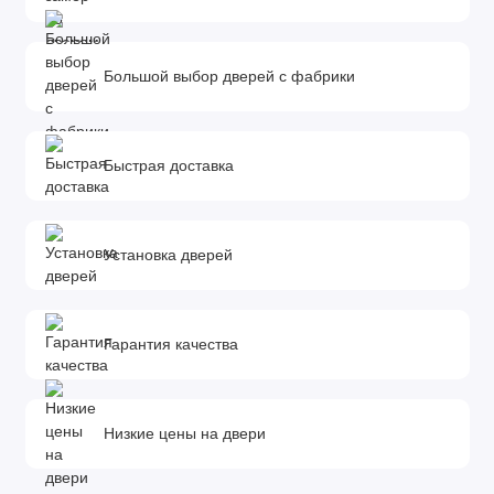
Покрытие полотна экошпон ТМ Renolit (Германия),
повторяющее текстуру и структуру натурального дерева
Большой выбор дверей с фабрики
Комплектуется телескопическим погонажем.
Фурнитура и доборы в комплект не входят.
Доборы, которыми можно укомплектовать дверь:
Быстрая доставка
Размеры доборов - 100x10х2070 мм. 150x10х2070 мм.
200x10х2070 мм.
*Возможно изготовление дверей нестандартного размера под
Установка дверей
заказ.
Гарантия качества
Низкие цены на двери