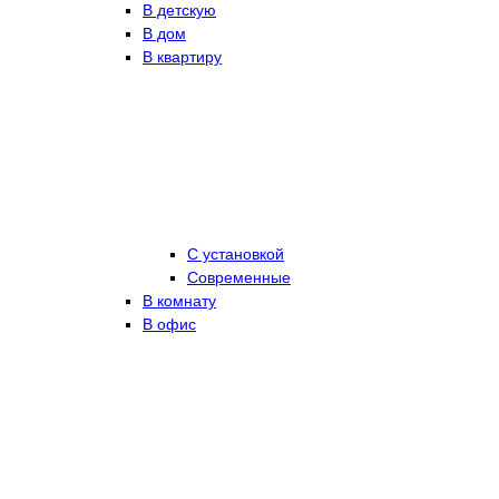
В детскую
В дом
В квартиру
С установкой
Современные
В комнату
В офис