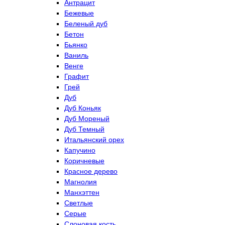
Антрацит
Бежевые
Беленый дуб
Бетон
Бьянко
Ваниль
Венге
Графит
Грей
Дуб
Дуб Коньяк
Дуб Мореный
Дуб Темный
Итальянский орех
Капучино
Коричневые
Красное дерево
Магнолия
Манхэттен
Светлые
Серые
Слоновая кость