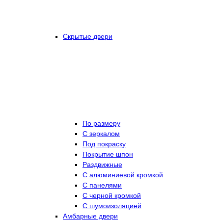
Скрытые двери
По размеру
C зеркалом
Под покраску
Покрытие шпон
Раздвижные
С алюминиевой кромкой
С панелями
С черной кромкой
С шумоизоляцией
Амбарные двери