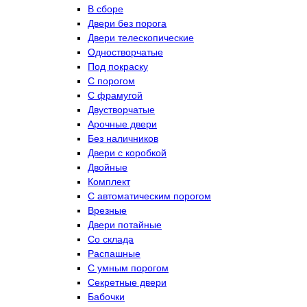
В сборе
Двери без порога
Двери телескопические
Одностворчатые
Под покраску
С порогом
С фрамугой
Двустворчатые
Арочные двери
Без наличников
Двери с коробкой
Двойные
Комплект
С автоматическим порогом
Врезные
Двери потайные
Со склада
Распашные
С умным порогом
Секретные двери
Бабочки