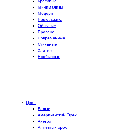
Красивые
Минимализм
Модерн
Неоклассика
Обычные
Прованс
Современные
Стильные
Хай-тек
Необычные
Цвет
Белые
Американский Орех
Анегри
Античный орех