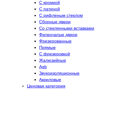
С кромкой
С патиной
С рифленым стеклом
Сборные двери
Со стеклянными вставками
Филенчатые двери
Фрезерованные
Прямые
С фрезеровкой
Жалюзийные
Agb
Звукоизоляционные
Акриловые
Ценовая категория