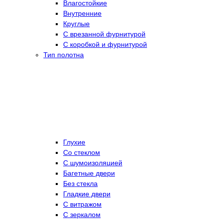
Влагостойкие
Внутренние
Круглые
С врезанной фурнитурой
С коробкой и фурнитурой
Тип полотна
Глухие
Со стеклом
C шумоизоляцией
Багетные двери
Без стекла
Гладкие двери
С витражом
С зеркалом