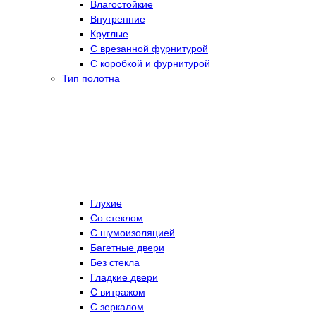
Влагостойкие
Внутренние
Круглые
С врезанной фурнитурой
С коробкой и фурнитурой
Тип полотна
Глухие
Со стеклом
C шумоизоляцией
Багетные двери
Без стекла
Гладкие двери
С витражом
С зеркалом