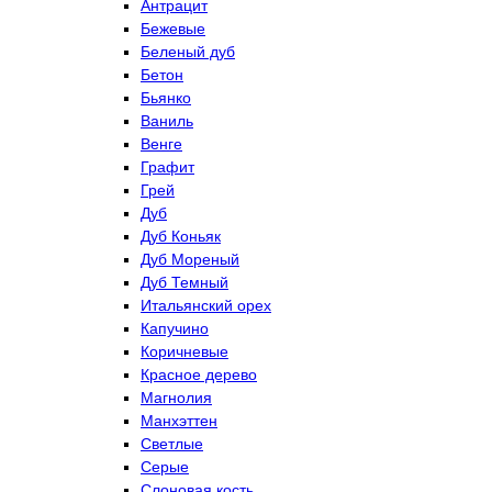
Антрацит
Бежевые
Беленый дуб
Бетон
Бьянко
Ваниль
Венге
Графит
Грей
Дуб
Дуб Коньяк
Дуб Мореный
Дуб Темный
Итальянский орех
Капучино
Коричневые
Красное дерево
Магнолия
Манхэттен
Светлые
Серые
Слоновая кость