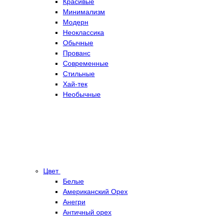
Красивые
Минимализм
Модерн
Неоклассика
Обычные
Прованс
Современные
Стильные
Хай-тек
Необычные
Цвет
Белые
Американский Орех
Анегри
Античный орех