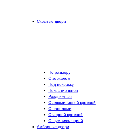
Скрытые двери
По размеру
C зеркалом
Под покраску
Покрытие шпон
Раздвижные
С алюминиевой кромкой
С панелями
С черной кромкой
С шумоизоляцией
Амбарные двери