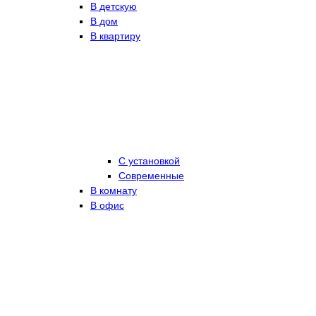
В детскую
В дом
В квартиру
С установкой
Современные
В комнату
В офис