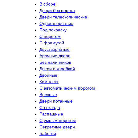
В сборе
Двери без порога
Двери телескопические
Одностворчатые
Под покраску
С порогом
С фрамугой
Двустворчатые
Арочные двери
Без наличников
Двери с коробкой
Двойные
Комплект
С автоматическим порогом
Врезные
Двери потайные
Со склада
Распашные
С умным порогом
Секретные двери
Бабочки