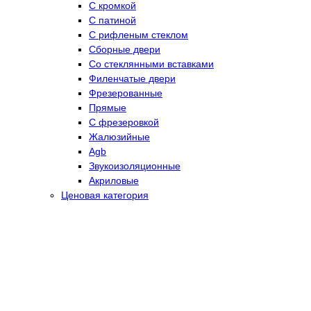
С кромкой
С патиной
С рифленым стеклом
Сборные двери
Со стеклянными вставками
Филенчатые двери
Фрезерованные
Прямые
С фрезеровкой
Жалюзийные
Agb
Звукоизоляционные
Акриловые
Ценовая категория