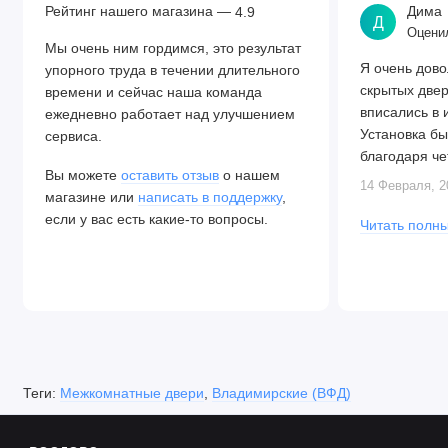
Рейтинг нашего магазина —
Дима
4.9
Д
Оценил
Мы очень ним гордимся, это результат
Я очень дово
упорного труда в течении длительного
скрытых две
времени и сейчас наша команда
вписались в 
ежедневно работает над улучшением
Установка бы
сервиса.
благодаря че
Вы можете
оставить отзыв
о нашем
Алексея. Две
14 Февраля, 2
магазине или
написать в поддержку
,
закрываются.
если у вас есть какие-то вопросы.
Читать полны
Теги:
Межкомнатные двери
,
Владимирские (ВФД)