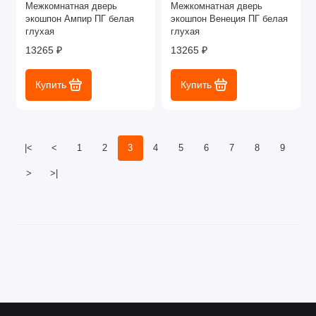
Межкомнатная дверь
Межкомнатная дверь
экошпон Ампир ПГ белая
экошпон Венеция ПГ белая
глухая
глухая
13265 ₽
13265 ₽
Купить
Купить
|<
<
1
2
3
4
5
6
7
8
9
>
>|