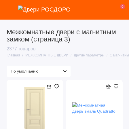
0
Межкомнатные двери с магнитным
замком (страница 3)
2377 товаров
Главная
МЕЖКОМНАТНЫЕ ДВЕРИ
Другие параметры
С магнитны