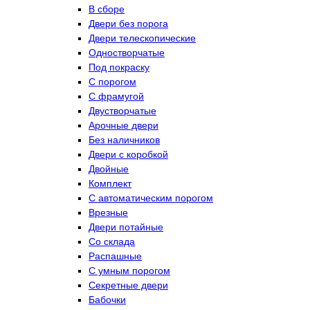
В сборе
Двери без порога
Двери телескопические
Одностворчатые
Под покраску
С порогом
С фрамугой
Двустворчатые
Арочные двери
Без наличников
Двери с коробкой
Двойные
Комплект
С автоматическим порогом
Врезные
Двери потайные
Со склада
Распашные
С умным порогом
Секретные двери
Бабочки