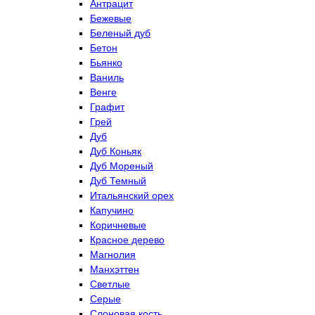
Антрацит
Бежевые
Беленый дуб
Бетон
Бьянко
Ваниль
Венге
Графит
Грей
Дуб
Дуб Коньяк
Дуб Мореный
Дуб Темный
Итальянский орех
Капучино
Коричневые
Красное дерево
Магнолия
Манхэттен
Светлые
Серые
Слоновая кость