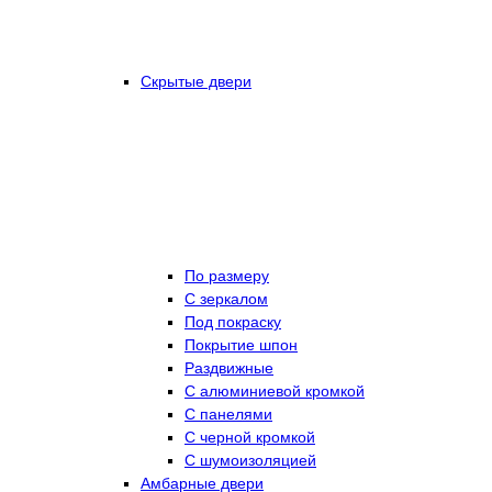
Скрытые двери
По размеру
C зеркалом
Под покраску
Покрытие шпон
Раздвижные
С алюминиевой кромкой
С панелями
С черной кромкой
С шумоизоляцией
Амбарные двери