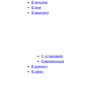
В детскую
В дом
В квартиру
С установкой
Современные
В комнату
В офис