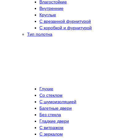
Влагостойкие
Внутренние
Круглые
С врезанной фурнитурой
С коробкой и фурнитурой
Тип полотна
Глухие
Со стеклом
C шумоизоляцией
Багетные двери
Без стекла
Гладкие двери
С витражом
С зеркалом