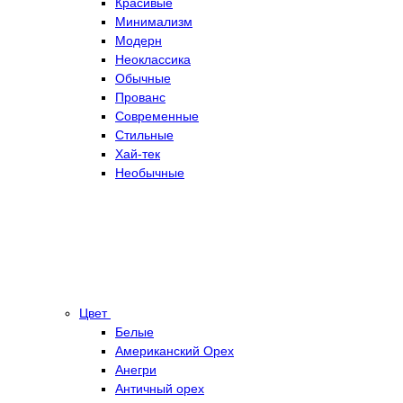
Красивые
Минимализм
Модерн
Неоклассика
Обычные
Прованс
Современные
Стильные
Хай-тек
Необычные
Цвет
Белые
Американский Орех
Анегри
Античный орех