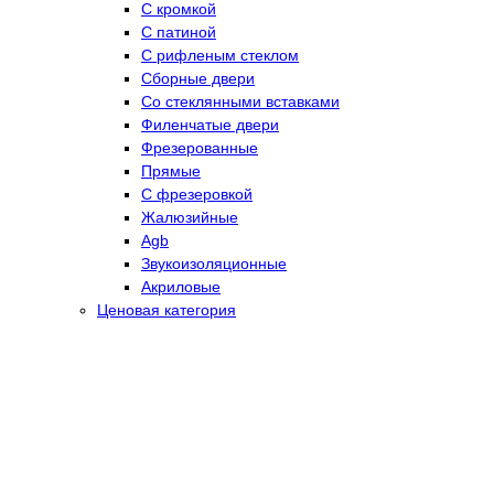
С кромкой
С патиной
С рифленым стеклом
Сборные двери
Со стеклянными вставками
Филенчатые двери
Фрезерованные
Прямые
С фрезеровкой
Жалюзийные
Agb
Звукоизоляционные
Акриловые
Ценовая категория