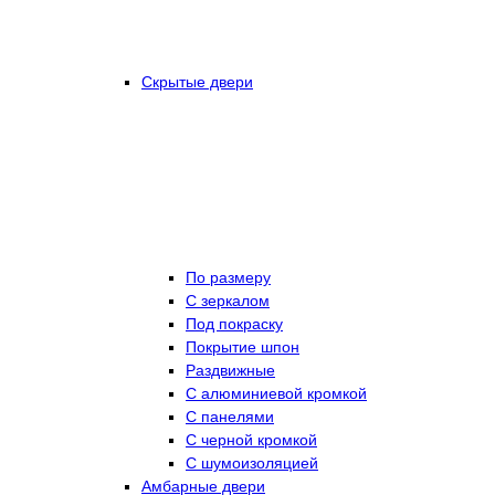
Скрытые двери
По размеру
C зеркалом
Под покраску
Покрытие шпон
Раздвижные
С алюминиевой кромкой
С панелями
С черной кромкой
С шумоизоляцией
Амбарные двери