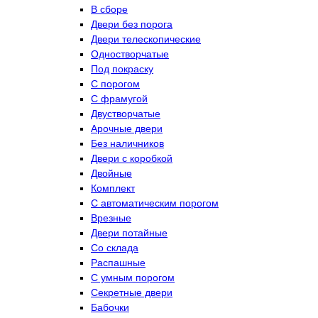
В сборе
Двери без порога
Двери телескопические
Одностворчатые
Под покраску
С порогом
С фрамугой
Двустворчатые
Арочные двери
Без наличников
Двери с коробкой
Двойные
Комплект
С автоматическим порогом
Врезные
Двери потайные
Со склада
Распашные
С умным порогом
Секретные двери
Бабочки