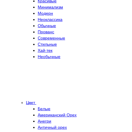
Красивые
Минимализм
Модерн
Неоклассика
Обычные
Прованс
Современные
Стильные
Хай-тек
Необычные
Цвет
Белые
Американский Орех
Анегри
Античный орех