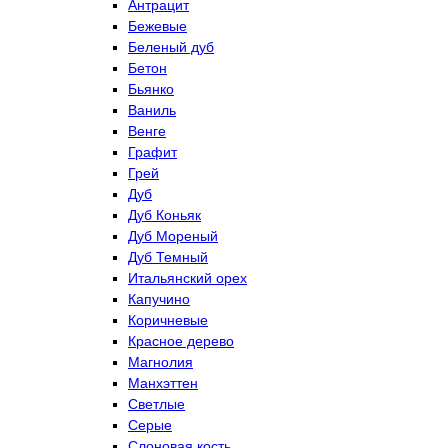
Антрацит
Бежевые
Беленый дуб
Бетон
Бьянко
Ваниль
Венге
Графит
Грей
Дуб
Дуб Коньяк
Дуб Мореный
Дуб Темный
Итальянский орех
Капучино
Коричневые
Красное дерево
Магнолия
Манхэттен
Светлые
Серые
Слоновая кость