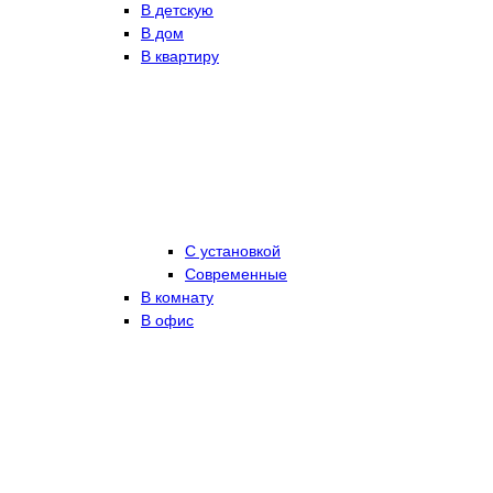
В детскую
В дом
В квартиру
С установкой
Современные
В комнату
В офис