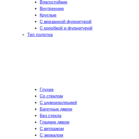
Влагостойкие
Внутренние
Круглые
С врезанной фурнитурой
С коробкой и фурнитурой
Тип полотна
Глухие
Со стеклом
C шумоизоляцией
Багетные двери
Без стекла
Гладкие двери
С витражом
С зеркалом