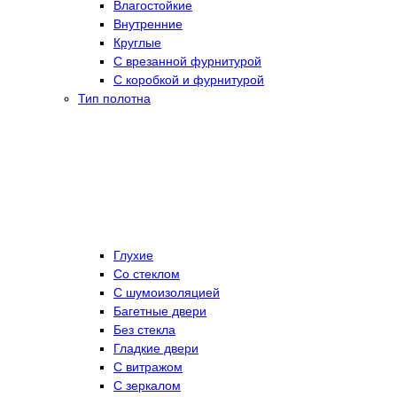
Влагостойкие
Внутренние
Круглые
С врезанной фурнитурой
С коробкой и фурнитурой
Тип полотна
Глухие
Со стеклом
C шумоизоляцией
Багетные двери
Без стекла
Гладкие двери
С витражом
С зеркалом