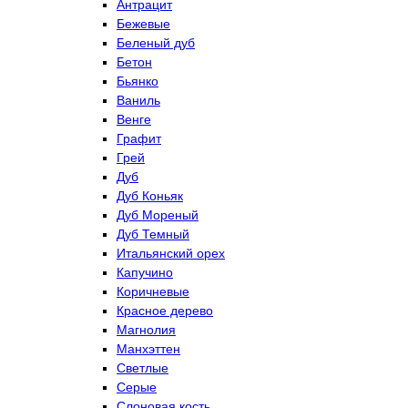
Антрацит
Бежевые
Беленый дуб
Бетон
Бьянко
Ваниль
Венге
Графит
Грей
Дуб
Дуб Коньяк
Дуб Мореный
Дуб Темный
Итальянский орех
Капучино
Коричневые
Красное дерево
Магнолия
Манхэттен
Светлые
Серые
Слоновая кость