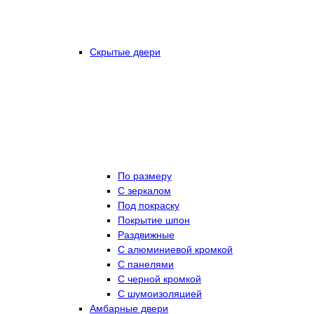
Скрытые двери
По размеру
C зеркалом
Под покраску
Покрытие шпон
Раздвижные
С алюминиевой кромкой
С панелями
С черной кромкой
С шумоизоляцией
Амбарные двери