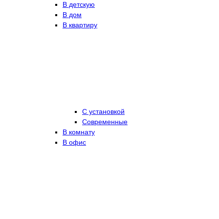
В детскую
В дом
В квартиру
С установкой
Современные
В комнату
В офис