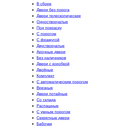
В сборе
Двери без порога
Двери телескопические
Одностворчатые
Под покраску
С порогом
С фрамугой
Двустворчатые
Арочные двери
Без наличников
Двери с коробкой
Двойные
Комплект
С автоматическим порогом
Врезные
Двери потайные
Со склада
Распашные
С умным порогом
Секретные двери
Бабочки