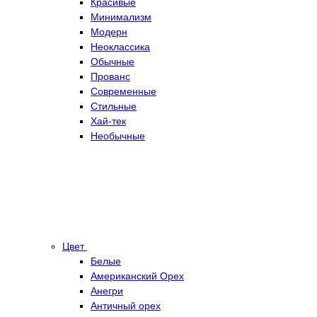
Красивые
Минимализм
Модерн
Неоклассика
Обычные
Прованс
Современные
Стильные
Хай-тек
Необычные
Цвет
Белые
Американский Орех
Анегри
Античный орех