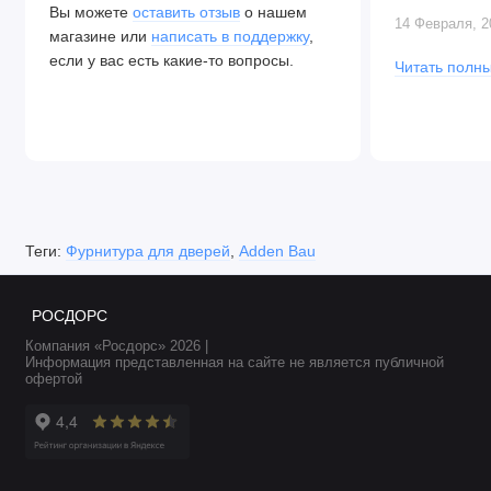
Вы можете
оставить отзыв
о нашем
Алексея. Две
14 Февраля, 2
магазине или
написать в поддержку
,
закрываются.
если у вас есть какие-то вопросы.
Читать полны
Теги:
Фурнитура для дверей
,
Adden Bau
РОСДОРС
Компания «Росдорс» 2026 |
Информация представленная на сайте не является публичной
офертой