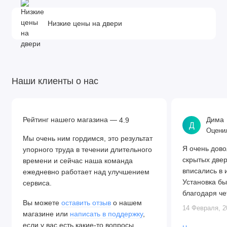
Низкие цены на двери
Наши клиенты о нас
Рейтинг нашего магазина —
Дима
4.9
Д
Оценил
Мы очень ним гордимся, это результат
Я очень дово
упорного труда в течении длительного
скрытых две
времени и сейчас наша команда
вписались в 
ежедневно работает над улучшением
Установка бы
сервиса.
благодаря че
Вы можете
оставить отзыв
о нашем
Алексея. Две
14 Февраля, 2
магазине или
написать в поддержку
,
закрываются.
если у вас есть какие-то вопросы.