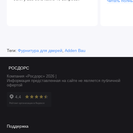
Читать полны
Теги:
Фурнитура для дверей
,
Adden Bau
РОСДОРС
Компания «Росдорс» 2026 |
Информация представленная на сайте не является публичной
офертой
Поддержка