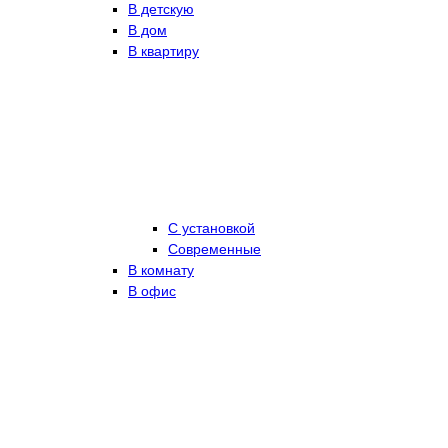
В детскую
В дом
В квартиру
С установкой
Современные
В комнату
В офис