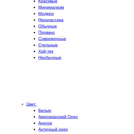
Красивые
Минимализм
Модерн
Неоклассика
Обычные
Прованс
Современные
Стильные
Хай-тек
Необычные
Цвет
Белые
Американский Орех
Анегри
Античный орех