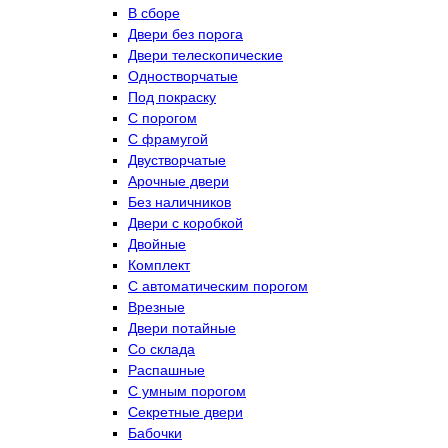
В сборе
Двери без порога
Двери телескопические
Одностворчатые
Под покраску
С порогом
С фрамугой
Двустворчатые
Арочные двери
Без наличников
Двери с коробкой
Двойные
Комплект
С автоматическим порогом
Врезные
Двери потайные
Со склада
Распашные
С умным порогом
Секретные двери
Бабочки