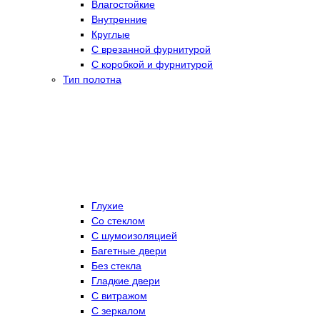
Влагостойкие
Внутренние
Круглые
С врезанной фурнитурой
С коробкой и фурнитурой
Тип полотна
Глухие
Со стеклом
C шумоизоляцией
Багетные двери
Без стекла
Гладкие двери
С витражом
С зеркалом