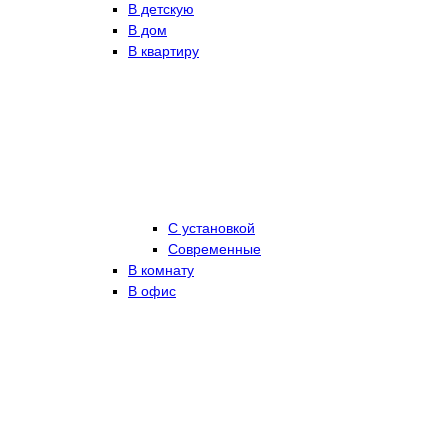
В детскую
В дом
В квартиру
С установкой
Современные
В комнату
В офис