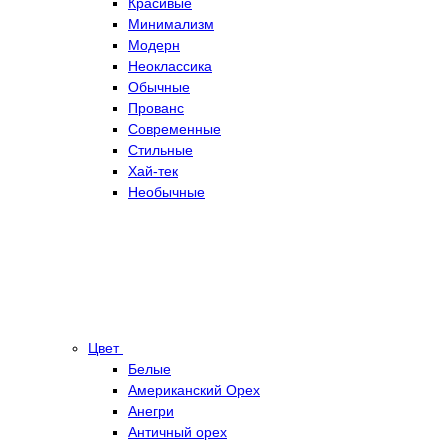
Красивые
Минимализм
Модерн
Неоклассика
Обычные
Прованс
Современные
Стильные
Хай-тек
Необычные
Цвет
Белые
Американский Орех
Анегри
Античный орех