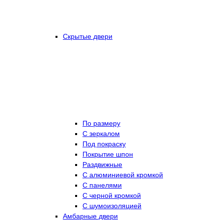
Скрытые двери
По размеру
C зеркалом
Под покраску
Покрытие шпон
Раздвижные
С алюминиевой кромкой
С панелями
С черной кромкой
С шумоизоляцией
Амбарные двери