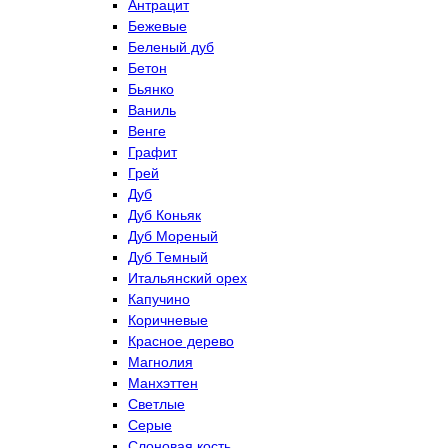
Антрацит
Бежевые
Беленый дуб
Бетон
Бьянко
Ваниль
Венге
Графит
Грей
Дуб
Дуб Коньяк
Дуб Мореный
Дуб Темный
Итальянский орех
Капучино
Коричневые
Красное дерево
Магнолия
Манхэттен
Светлые
Серые
Слоновая кость