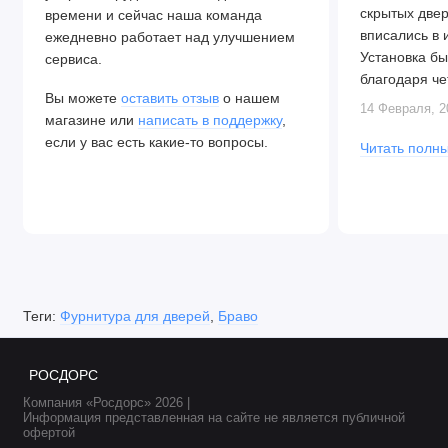
скрытых две
времени и сейчас наша команда
вписались в 
ежедневно работает над улучшением
Установка бы
сервиса.
благодаря че
Вы можете
оставить отзыв
о нашем
Алексея. Две
14 Февраля, 2
магазине или
написать в поддержку
,
закрываются.
если у вас есть какие-то вопросы.
Читать полны
Теги:
Фурнитура для дверей
,
Браво
РОСДОРС
Компания «Росдорс» 2026 |
Информация представленная на сайте не является публичной
офертой