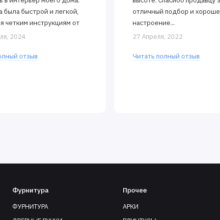
ь в интерьер моего дома.
высоте. Спасибо продавцу 
а была быстрой и легкой,
отличный подбор и хорош
я четким инструкциям от
настроение...
 Двери открываются и
ля, 2024
27 Апреля, 2022
тся..
олный отзыв
Читать полный отзыв
Фурнитура
Прочее
ФУРНИТУРА
АРКИ