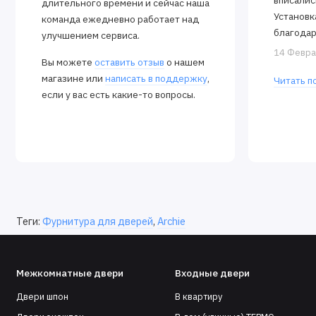
вписалис
длительного времени и сейчас наша
Установк
команда ежедневно работает над
благодар
улучшением сервиса.
Алексея.
14 Февра
Вы можете
оставить отзыв
о нашем
закрываю
магазине или
написать в поддержку
,
Читать п
если у вас есть какие-то вопросы.
Теги:
Фурнитура для дверей
,
Archie
Межкомнатные двери
Входные двери
Двери шпон
В квартиру