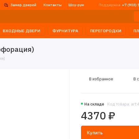
Замер дверей
Контакты
Шоу-рум
Поддержка
+7 (903) 
ВХОДНЫЕ ДВЕРИ
ФУРНИТУРА
ПЕРЕГОРОДКИ
П
ерфорация)
ия)
В избранное
В 
На складе
Код товара: art
4370 ₽
Купить