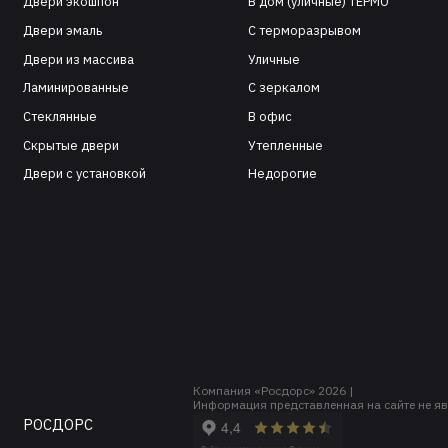
Двери экошпон
В дом (уличные) ТЕРМО
Двери эмаль
С терморазрывом
Двери из массива
Уличные
Ламинированные
С зеркалом
Стеклянные
В офис
Скрытые двери
Утепленные
Двери с установкой
Недорогие
Компания «Росдорс» 2026 |
Информация представленная на сайте не яв
РОСДОРС