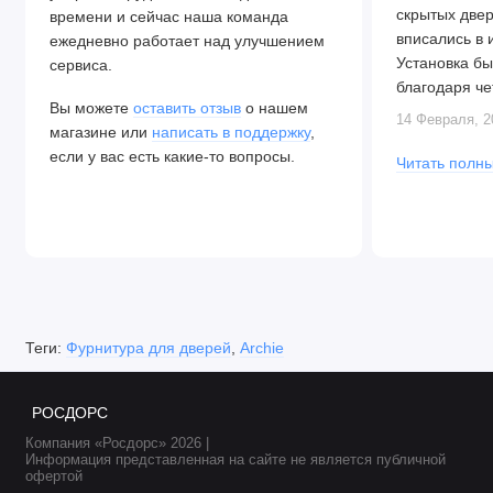
скрытых две
времени и сейчас наша команда
вписались в 
ежедневно работает над улучшением
Установка бы
сервиса.
благодаря че
Вы можете
оставить отзыв
о нашем
Алексея. Две
14 Февраля, 2
магазине или
написать в поддержку
,
закрываются.
если у вас есть какие-то вопросы.
Читать полны
Теги:
Фурнитура для дверей
,
Archie
РОСДОРС
Компания «Росдорс» 2026 |
Информация представленная на сайте не является публичной
офертой