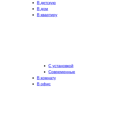
В детскую
В дом
В квартиру
С установкой
Современные
В комнату
В офис