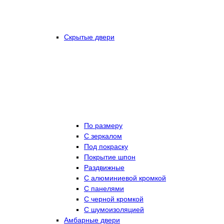
Скрытые двери
По размеру
C зеркалом
Под покраску
Покрытие шпон
Раздвижные
С алюминиевой кромкой
С панелями
С черной кромкой
С шумоизоляцией
Амбарные двери