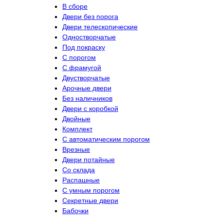
В сборе
Двери без порога
Двери телескопические
Одностворчатые
Под покраску
С порогом
С фрамугой
Двустворчатые
Арочные двери
Без наличников
Двери с коробкой
Двойные
Комплект
С автоматическим порогом
Врезные
Двери потайные
Со склада
Распашные
С умным порогом
Секретные двери
Бабочки