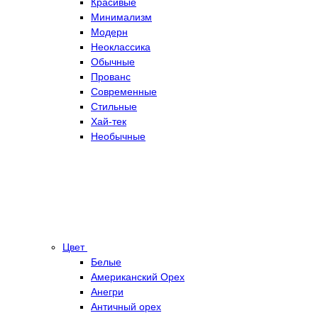
Красивые
Минимализм
Модерн
Неоклассика
Обычные
Прованс
Современные
Стильные
Хай-тек
Необычные
Цвет
Белые
Американский Орех
Анегри
Античный орех