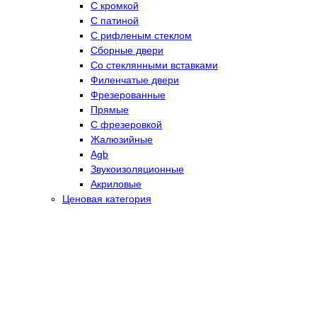
С кромкой
С патиной
С рифленым стеклом
Сборные двери
Со стеклянными вставками
Филенчатые двери
Фрезерованные
Прямые
С фрезеровкой
Жалюзийные
Agb
Звукоизоляционные
Акриловые
Ценовая категория