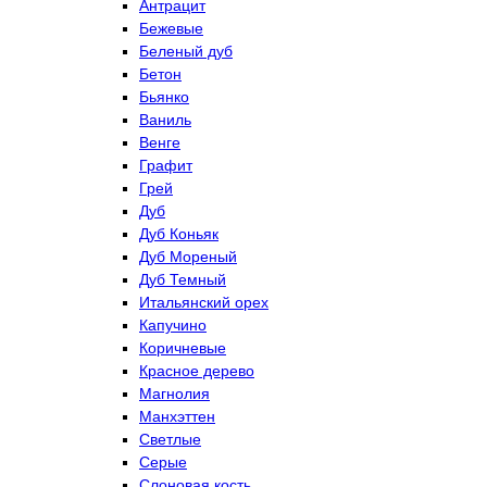
Антрацит
Бежевые
Беленый дуб
Бетон
Бьянко
Ваниль
Венге
Графит
Грей
Дуб
Дуб Коньяк
Дуб Мореный
Дуб Темный
Итальянский орех
Капучино
Коричневые
Красное дерево
Магнолия
Манхэттен
Светлые
Серые
Слоновая кость