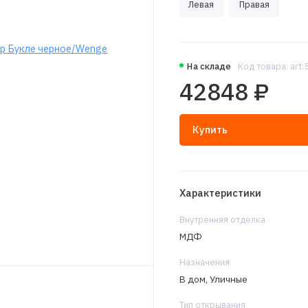
Левая
Правая
На складе
Код товара: art
42848 ₽
Купить
Характеристики
Внутренняя отделка
МДФ
Назначения
В дом, Уличные
Тип открывания