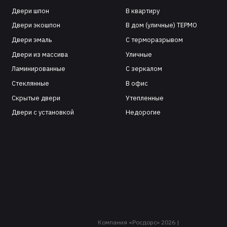
Двери шпон
В квартиру
Двери экошпон
В дом (уличные) ТЕРМО
Двери эмаль
С терморазрывом
Двери из массива
Уличные
Ламинированные
С зеркалом
Стеклянные
В офис
Скрытые двери
Утепленные
Двери с установкой
Недорогие
Компания «Росдорс» 2026 |