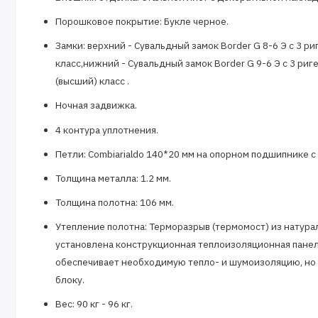
Порошковое покрытие: Букле черное.
Замки: верхний - Сувальдный замок Border G 8-6 Э с 3 р
класс,нижний - Сувальдный замок Border G 9-6 Э с 3 риг
(высший) класс .
Ночная задвижка.
4 контура уплотнения.
Петли: Сombiarialdo 140*20 мм на опорном подшипнике с 
Толщина металла: 1.2 мм.
Толщина полотна: 106 мм.
Утепление полотна: Терморазрыв (термомост) из натура
установлена конструкционная теплоизоляционная панель SI
обеспечивает необходимую тепло- и шумоизоляцию, но
блоку.
Вес: 90 кг - 96 кг.