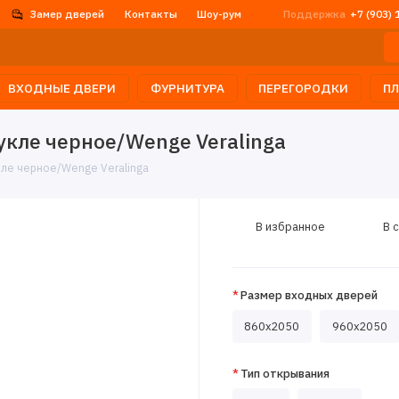
Замер дверей
Контакты
Шоу-рум
Поддержка
+7 (903) 
ВХОДНЫЕ ДВЕРИ
ФУРНИТУРА
ПЕРЕГОРОДКИ
П
укле черное/Wenge Veralinga
кле черное/Wenge Veralinga
В избранное
В 
Размер входных дверей
860x2050
960x2050
Тип открывания