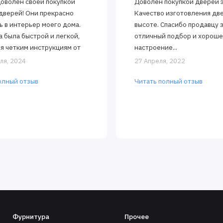
доволен своей покупкой
Доволен покупкой дверей 
дверей! Они прекрасно
Качество изготовления дв
ь в интерьер моего дома.
высоте. Спасибо продавцу 
а была быстрой и легкой,
отличный подбор и хорош
я четким инструкциям от
настроение...
 Двери открываются и
ля, 2024
27 Апреля, 2022
тся..
олный отзыв
Читать полный отзыв
Фурнитура
Прочее