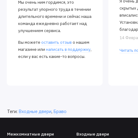
Я очень 
Мы очень ним гордимся, это
скрытых 
результат упорного труда в течении
вписалис
длительного времени и сейчас наша
Установк
команда ежедневно работает над
благодар
улучшением сервиса.
Алексея.
14 Февра
Вы можете
оставить отзыв
о нашем
закрываю
магазине или
написать в поддержку
,
Читать п
если у вас есть какие-то вопросы.
Теги:
Входные двери
,
Браво
Межкомнатные двери
Входные двери