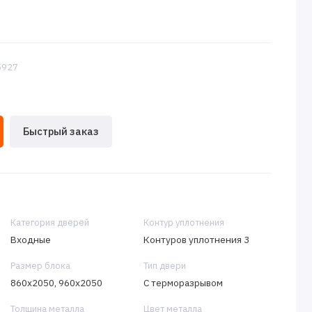
:5927
Быстрый заказ
Категория дверей
Контур уплотнения
Входные
Контуров уплотнения 3
Размер блока
Тип двери
860х2050, 960х2050
C терморазрывом
Толщина металла
Цвет металла