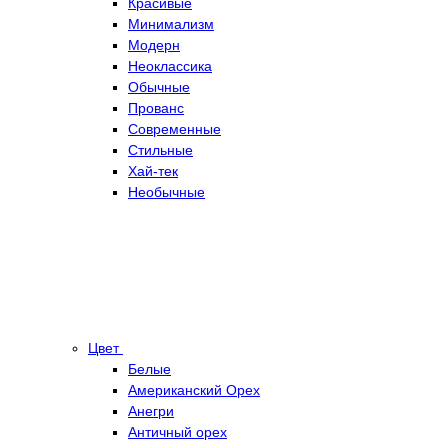
Красивые
Минимализм
Модерн
Неоклассика
Обычные
Прованс
Современные
Стильные
Хай-тек
Необычные
Цвет
Белые
Американский Орех
Анегри
Античный орех