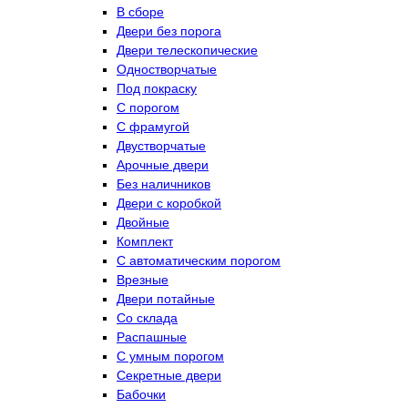
В сборе
Двери без порога
Двери телескопические
Одностворчатые
Под покраску
С порогом
С фрамугой
Двустворчатые
Арочные двери
Без наличников
Двери с коробкой
Двойные
Комплект
С автоматическим порогом
Врезные
Двери потайные
Со склада
Распашные
С умным порогом
Секретные двери
Бабочки