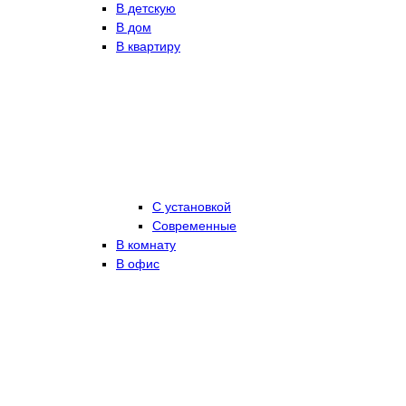
В детскую
В дом
В квартиру
С установкой
Современные
В комнату
В офис