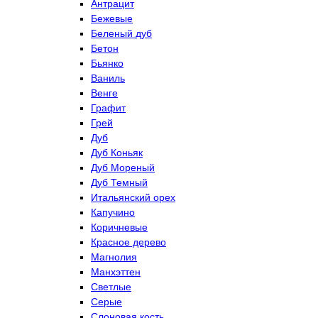
Антрацит
Бежевые
Беленый дуб
Бетон
Бьянко
Ваниль
Венге
Графит
Грей
Дуб
Дуб Коньяк
Дуб Мореный
Дуб Темный
Итальянский орех
Капучино
Коричневые
Красное дерево
Магнолия
Манхэттен
Светлые
Серые
Слоновая кость