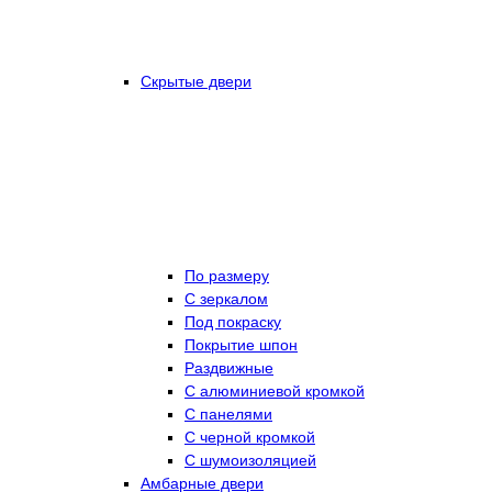
Скрытые двери
По размеру
C зеркалом
Под покраску
Покрытие шпон
Раздвижные
С алюминиевой кромкой
С панелями
С черной кромкой
С шумоизоляцией
Амбарные двери