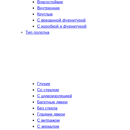
Влагостойкие
Внутренние
Круглые
С врезанной фурнитурой
С коробкой и фурнитурой
Тип полотна
Глухие
Со стеклом
C шумоизоляцией
Багетные двери
Без стекла
Гладкие двери
С витражом
С зеркалом