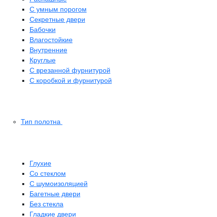
С умным порогом
Секретные двери
Бабочки
Влагостойкие
Внутренние
Круглые
С врезанной фурнитурой
С коробкой и фурнитурой
Тип полотна
Глухие
Со стеклом
C шумоизоляцией
Багетные двери
Без стекла
Гладкие двери