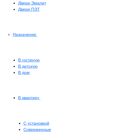
Двери Эмалит
Двери ПЭТ
Назначение
В гостиную
В детскую
В дом
В квартиру
С установкой
Современные