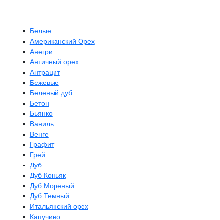
Белые
Американский Орех
Анегри
Античный орех
Антрацит
Бежевые
Беленый дуб
Бетон
Бьянко
Ваниль
Венге
Графит
Грей
Дуб
Дуб Коньяк
Дуб Мореный
Дуб Темный
Итальянский орех
Капучино