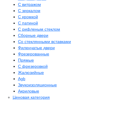
С витражом
С зеркалом
С кромкой
С патиной
С рифленым стеклом
Сборные двери
Со стеклянными вставками
Филенчатые двери
Фрезерованные
Прямые
С фрезеровкой
Жалюзийные
Agb
Звукоизоляционные
Акриловые
Ценовая категория