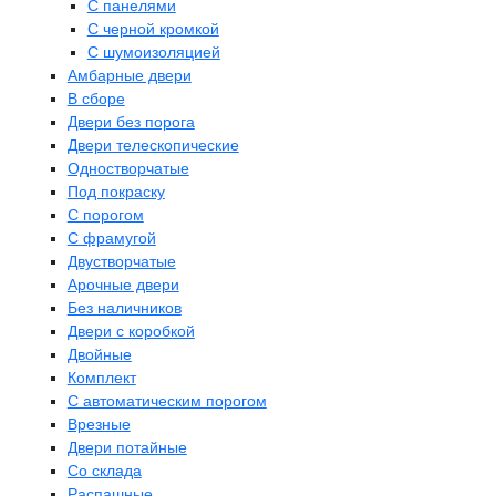
С панелями
С черной кромкой
С шумоизоляцией
Амбарные двери
В сборе
Двери без порога
Двери телескопические
Одностворчатые
Под покраску
С порогом
С фрамугой
Двустворчатые
Арочные двери
Без наличников
Двери с коробкой
Двойные
Комплект
С автоматическим порогом
Врезные
Двери потайные
Со склада
Распашные