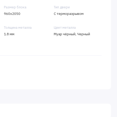
Размер блока
Тип двери
960х2050
C терморазрывом
Толщина металла
Цвет металла
1.8 мм
Муар чёрный, Черный