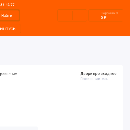
186 41 77
Корзина
0
Найти
0 ₽
ЛИНТУСЫ
Двери про входные
сравнение
Производитель