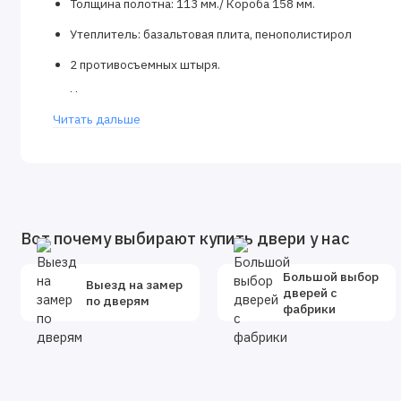
Толщина полотна: 113 мм./ Короба 158 мм.
Утеплитель: базальтовая плита, пенополистирол
2 противосъемных штыря.
Ночная задвижка.
Читать дальше
Порог из нержавеющей стали.
Вес до 125 кг.
Размер блока: 860х2050 мм./960х2050 мм.
Вот почему выбирают купить двери у нас
Большой выбор
Выезд на замер
дверей с
по дверям
фабрики