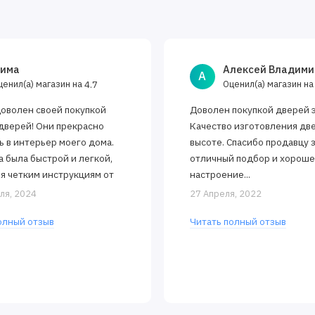
има
Алексей Владими
А
ценил(а) магазин на
Оценил(а) магазин н
4.7
доволен своей покупкой
Доволен покупкой дверей 
дверей! Они прекрасно
Качество изготовления дв
ь в интерьер моего дома.
высоте. Спасибо продавцу 
а была быстрой и легкой,
отличный подбор и хорош
я четким инструкциям от
настроение...
 Двери открываются и
ля, 2024
27 Апреля, 2022
тся..
олный отзыв
Читать полный отзыв