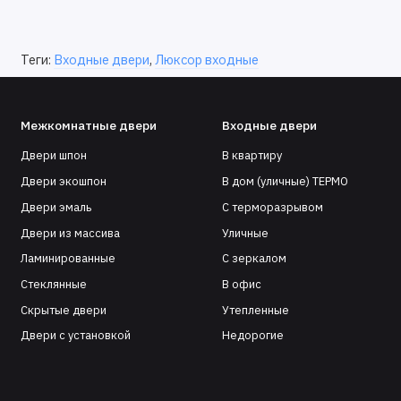
Теги:
Входные двери
,
Люксор входные
Межкомнатные двери
Входные двери
Двери шпон
В квартиру
Двери экошпон
В дом (уличные) ТЕРМО
Двери эмаль
С терморазрывом
Двери из массива
Уличные
Ламинированные
С зеркалом
Стеклянные
В офис
Скрытые двери
Утепленные
Двери с установкой
Недорогие