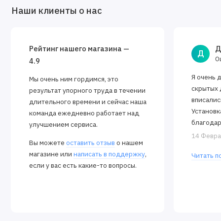
Наши клиенты о нас
Рейтинг нашего магазина —
Д
Д
О
4.9
Я очень 
Мы очень ним гордимся, это
скрытых 
результат упорного труда в течении
вписалис
длительного времени и сейчас наша
Установк
команда ежедневно работает над
благодар
улучшением сервиса.
Алексея.
14 Февра
Вы можете
оставить отзыв
о нашем
закрываю
магазине или
написать в поддержку
,
Читать п
если у вас есть какие-то вопросы.