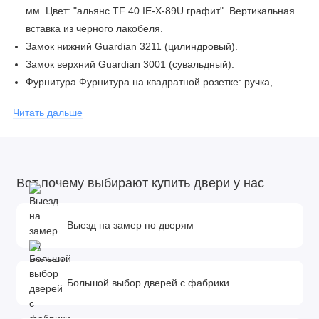
мм. Цвет: "альянс TF 40 IE-X-89U графит". Вертикальная
вставка из черного лакобеля.
Замок нижний Guardian 3211 (цилиндровый).
Замок верхний Guardian 3001 (сувальдный).
Фурнитура Фурнитура на квадратной розетке: ручка,
ночная задвижка, глазок. Цвет фурнитуры «черный».
Читать дальше
Дополнительно Евроцилиндр К-В (перфокарта).
Броненакладка врезная.
Утепление Утеплитель полотна и коробки «Ursa».
Тип открывания Правое и левое.
Вот почему выбирают купить двери у нас
Размер и вес блока 2050мм х 880мм - 100кг; 2050мм х
960мм - 110кг.
Упаковка (ВхШхГ) 2150мм х 1050мм х 140мм; 2150мм х
Выезд на замер по дверям
1130мм х 140мм.
Большой выбор дверей с фабрики