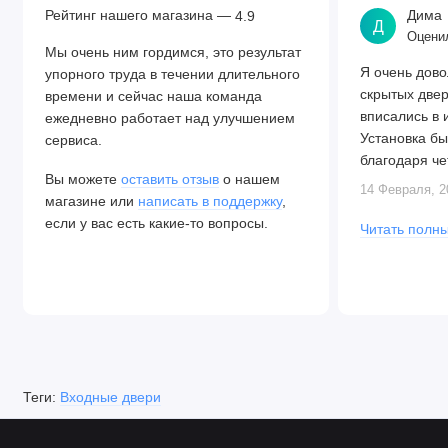
Рейтинг нашего магазина —
Дима
4.9
Д
Оценил
Мы очень ним гордимся, это результат
Я очень дово
упорного труда в течении длительного
скрытых две
времени и сейчас наша команда
вписались в 
ежедневно работает над улучшением
Установка бы
сервиса.
благодаря че
Вы можете
оставить отзыв
о нашем
Алексея. Две
14 Февраля, 2
магазине или
написать в поддержку
,
закрываются.
если у вас есть какие-то вопросы.
Читать полны
Теги:
Входные двери