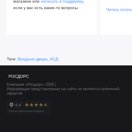
магазине или
написать в поддержку
,
закрываются.
если у вас есть какие-то вопросы.
Читать полны
Теги:
Входные двери
,
АСД
РОСДОРС
Компания «Росдорс» 2026 |
Информация представленная на сайте не является публичной
офертой