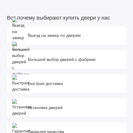
Штырь антисъёмный (3 шт).
Защитные накладки со шторками-автомат.
Вот почему выбирают купить двери у нас
Порог из нержавеющей стали (цвет "хром").
УтеплениеУ теплитель полотна и коробки «Ursa»
Тип открывания Левое и правое.
Выезд на замер по дверям
Размер блока 2050 х 880; 2050 х 960.
Большой выбор дверей с фабрики
Быстрая доставка
Установка дверей
Гарантия качества