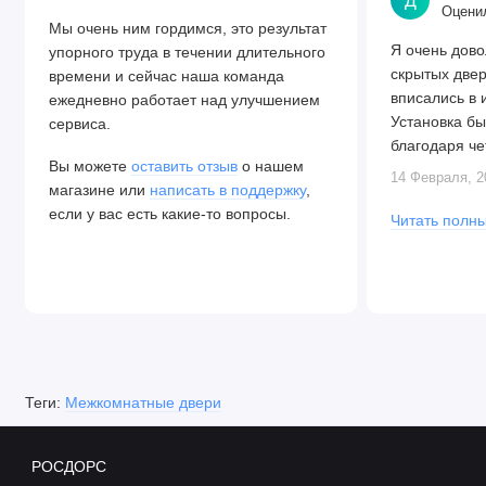
Оценил
Мы очень ним гордимся, это результат
Я очень дово
упорного труда в течении длительного
скрытых две
времени и сейчас наша команда
вписались в 
ежедневно работает над улучшением
Установка бы
сервиса.
благодаря че
Вы можете
оставить отзыв
о нашем
Алексея. Две
14 Февраля, 2
магазине или
написать в поддержку
,
закрываются.
если у вас есть какие-то вопросы.
Читать полны
Теги:
Межкомнатные двери
РОСДОРС