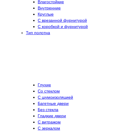
Влагостойкие
Внутренние
Круглые
С врезанной фурнитурой
С коробкой и фурнитурой
Тип полотна
Глухие
Со стеклом
C шумоизоляцией
Багетные двери
Без стекла
Гладкие двери
С витражом
С зеркалом