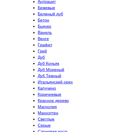
Антрацит
Бежевые
Беленый дуб
Бетон
Бьянко
Ваниль
Венге
Графит
Грей
Дуб
Дуб Коньяк
Дуб Мореный
Дуб Темный
Итальянский орех
Капучино
Коричневые
Красное дерево
Магнолия
Манхэттен
Светлые
Серые
Слоновая кость