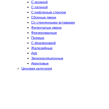
С кромкой
С патиной
С рифленым стеклом
Сборные двери
Со стеклянными вставками
Филенчатые двери
Фрезерованные
Прямые
С фрезеровкой
Жалюзийные
Agb
Звукоизоляционные
Акриловые
Ценовая категория