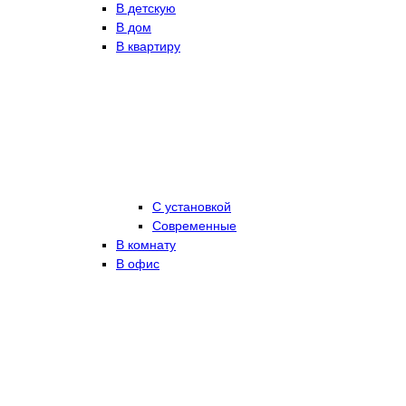
В детскую
В дом
В квартиру
С установкой
Современные
В комнату
В офис