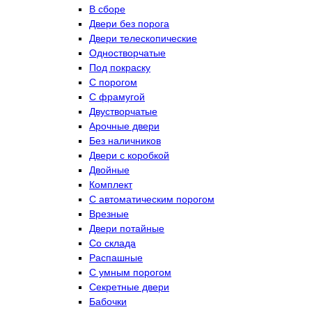
В сборе
Двери без порога
Двери телескопические
Одностворчатые
Под покраску
С порогом
С фрамугой
Двустворчатые
Арочные двери
Без наличников
Двери с коробкой
Двойные
Комплект
С автоматическим порогом
Врезные
Двери потайные
Со склада
Распашные
С умным порогом
Секретные двери
Бабочки