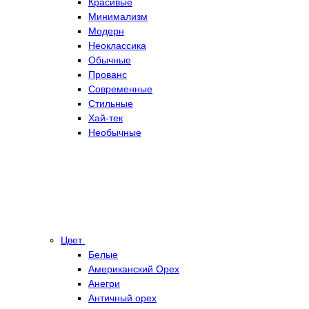
Красивые
Минимализм
Модерн
Неоклассика
Обычные
Прованс
Современные
Стильные
Хай-тек
Необычные
Цвет
Белые
Американский Орех
Анегри
Античный орех