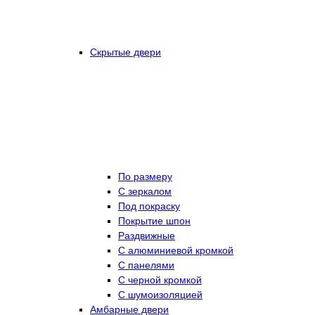
Скрытые двери
По размеру
C зеркалом
Под покраску
Покрытие шпон
Раздвижные
С алюминиевой кромкой
С панелями
С черной кромкой
С шумоизоляцией
Амбарные двери