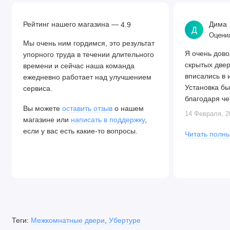
Рейтинг нашего магазина —
Дима
4.9
Д
Оценил
Мы очень ним гордимся, это результат
Я очень дово
упорного труда в течении длительного
скрытых две
времени и сейчас наша команда
вписались в 
ежедневно работает над улучшением
Установка бы
сервиса.
благодаря че
Вы можете
оставить отзыв
о нашем
Алексея. Две
14 Февраля, 2
магазине или
написать в поддержку
,
закрываются.
если у вас есть какие-то вопросы.
Читать полны
Теги:
Межкомнатные двери
,
Убертуре