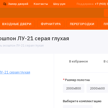
Замер дверей
Контакты
Шоу-рум
Поддержка
+7 (903) 
ВХОДНЫЕ ДВЕРИ
ФУРНИТУРА
ПЕРЕГОРОДКИ
П
шпон ЛУ-21 серая глухая
 экошпон ЛУ-21 серая глухая
В избранное
В 
Размер полотна
2000х800
2000x600
Выберите комплектацию