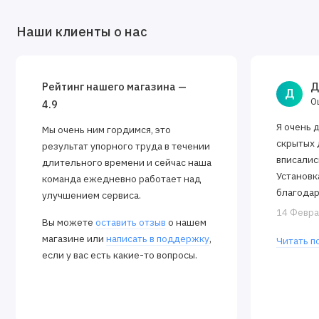
Наши клиенты о нас
Рейтинг нашего магазина —
Д
Д
О
4.9
Я очень 
Мы очень ним гордимся, это
скрытых 
результат упорного труда в течении
вписалис
длительного времени и сейчас наша
Установк
команда ежедневно работает над
благодар
улучшением сервиса.
Алексея.
14 Февра
Вы можете
оставить отзыв
о нашем
закрываю
магазине или
написать в поддержку
,
Читать п
если у вас есть какие-то вопросы.