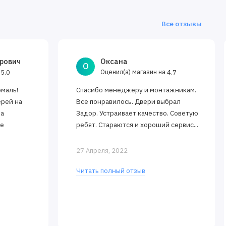
Все отзывы
рович
Оксана
О
а
Оценил(а) магазин на
5.0
4.7
эмаль!
Спасибо менеджеру и монтажникам.
ерей на
Все понравилось. Двери выбрал
за
Задор. Устраивает качество. Советую
ее
ребят. Стараются и хороший сервис...
27 Апреля, 2022
Читать полный отзыв