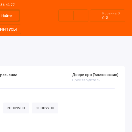
186 41 77
Корзина
0
Найти
0 ₽
ЛИНТУСЫ
Двери про (Ульяновские)
сравнение
Производитель
2000x900
2000x700