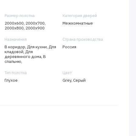
Размер полотна
Категория дверей
2000х600, 2000х700,
Межкомнатные
2000х800, 2000х900
Назначения
Страна производства
В коридор, Для кухни, Для
Россия
кладовой, Для
деревянного дома, В
спальню,
Тип полотна
Цвет
Глухое
Grey, Серый