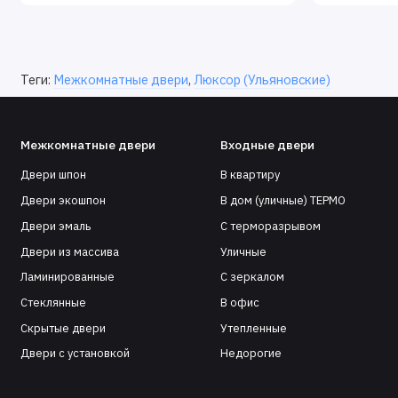
Теги:
Межкомнатные двери
,
Люксор (Ульяновские)
Межкомнатные двери
Входные двери
Двери шпон
В квартиру
Двери экошпон
В дом (уличные) ТЕРМО
Двери эмаль
С терморазрывом
Двери из массива
Уличные
Ламинированные
С зеркалом
Стеклянные
В офис
Скрытые двери
Утепленные
Двери с установкой
Недорогие