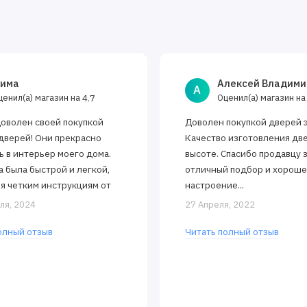
има
Алексей Владими
А
ценил(а) магазин на
Оценил(а) магазин н
4.7
доволен своей покупкой
Доволен покупкой дверей 
дверей! Они прекрасно
Качество изготовления дв
ь в интерьер моего дома.
высоте. Спасибо продавцу 
а была быстрой и легкой,
отличный подбор и хорош
я четким инструкциям от
настроение...
 Двери открываются и
ля, 2024
27 Апреля, 2022
тся..
олный отзыв
Читать полный отзыв