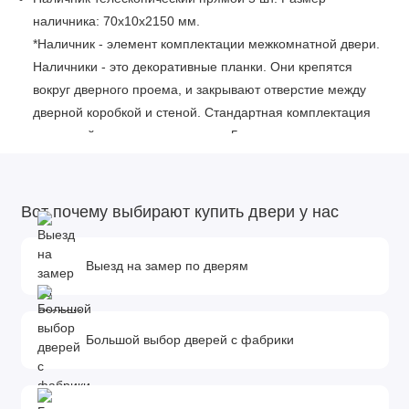
наличника: 70x10x2150 мм.
*Наличник - элемент комплектации межкомнатной двери.
Наличники - это декоративные планки. Они крепятся
вокруг дверного проема, и закрывают отверстие между
дверной коробкой и стеной. Стандартная комплектация
для одной двери с двух сторон - 5 шт.
Описание изделия:
Каркас полотна: массив сосны.
Вот почему выбирают купить двери у нас
Внутреннее заполнение: МДФ плита.
Выезд на замер по дверям
Покрытие: антивандальный экошпон Soft Touch.
Толщина полотна: 37 мм.
Фурнитура и доборы в комплект не входят.
Большой выбор дверей с фабрики
Доборы, которыми можно укомплектовать дверь:
Размеры доборов - 100x15х2070 мм. 150x15х2070 мм.