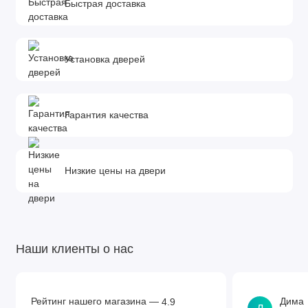
200x15х2070 мм.
Быстрая доставка
*Добор - элемент комплектации межкомнатной двери,
необходимый для обрамления дверного проема. Он
устанавливается в том случае, если толщина стены
Установка дверей
превышает ширину дверной коробки. Определить количество
и ширину добора можно с помощью замера.
Гарантия качества
Низкие цены на двери
Наши клиенты о нас
Рейтинг нашего магазина —
Дима
4.9