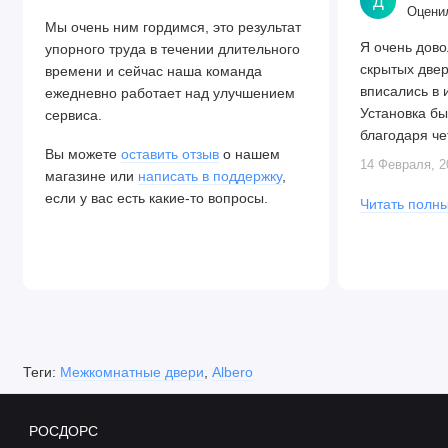
Д
Оценил
Мы очень ним гордимся, это результат
Я очень дово
упорного труда в течении длительного
скрытых две
времени и сейчас наша команда
вписались в 
ежедневно работает над улучшением
Установка бы
сервиса.
благодаря че
Вы можете
оставить отзыв
о нашем
Алексея. Две
14 Февраля, 2
магазине или
написать в поддержку
,
закрываются.
если у вас есть какие-то вопросы.
Читать полны
Теги:
Межкомнатные двери
,
Albero
РОСДОРС