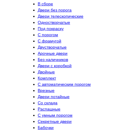
В сборе
Двери без порога
Двери телескопические
Одностворчатые
Под покраску
С порогом
С фрамугой
Двустворчатые
Арочные двери
Без наличников
Двери с коробкой
Двойные
Комплект
С автоматическим порогом
Врезные
Двери потайные
Со склада
Распашные
С умным порогом
Секретные двери
Бабочки