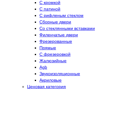
С кромкой
С патиной
С рифленым стеклом
Сборные двери
Со стеклянными вставками
Филенчатые двери
Фрезерованные
Прямые
С фрезеровкой
Жалюзийные
Agb
Звукоизоляционные
Акриловые
Ценовая категория