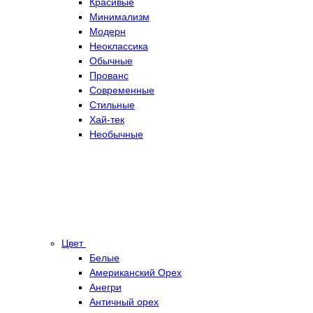
Красивые
Минимализм
Модерн
Неоклассика
Обычные
Прованс
Современные
Стильные
Хай-тек
Необычные
Цвет
Белые
Американский Орех
Анегри
Античный орех