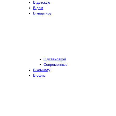
В детскую
В дом
В квартиру
С установкой
Современные
В комнату
В офис