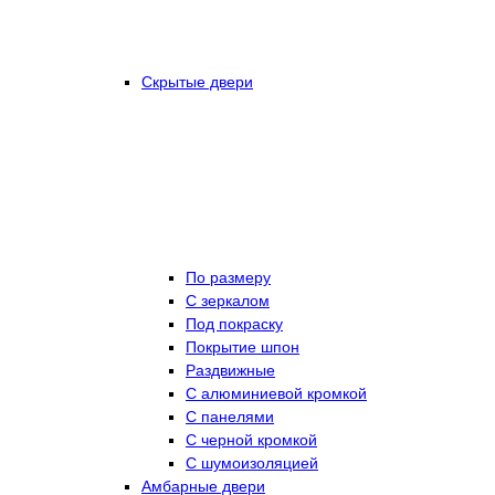
Скрытые двери
По размеру
C зеркалом
Под покраску
Покрытие шпон
Раздвижные
С алюминиевой кромкой
С панелями
С черной кромкой
С шумоизоляцией
Амбарные двери