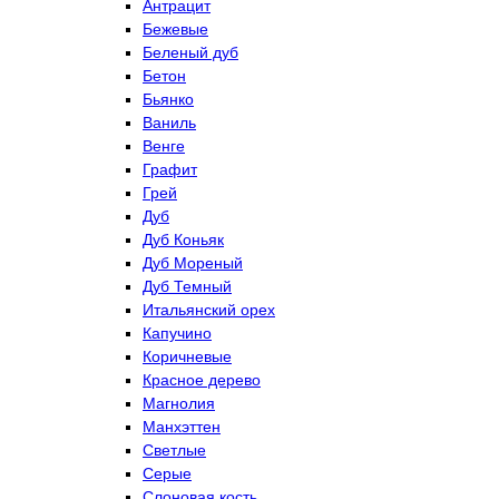
Антрацит
Бежевые
Беленый дуб
Бетон
Бьянко
Ваниль
Венге
Графит
Грей
Дуб
Дуб Коньяк
Дуб Мореный
Дуб Темный
Итальянский орех
Капучино
Коричневые
Красное дерево
Магнолия
Манхэттен
Светлые
Серые
Слоновая кость