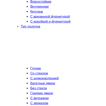
Влагостойкие
Внутренние
Круглые
С врезанной фурнитурой
С коробкой и фурнитурой
Тип полотна
Глухие
Со стеклом
C шумоизоляцией
Багетные двери
Без стекла
Гладкие двери
С витражом
С зеркалом