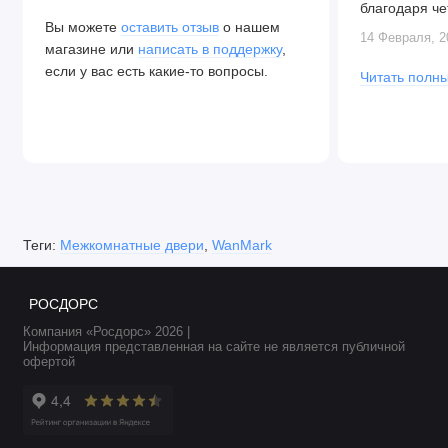
благодаря че
Вы можете
оставить отзыв
о нашем
Алексея. Две
14 Февраля, 2
магазине или
написать в поддержку
,
закрываются.
если у вас есть какие-то вопросы.
Читать полны
Теги:
Межкомнатные двери
,
WanMark
РОСДОРС
Компания «Росдорс» 2026 |
Информация представленная на сайте не является публичной
офертой