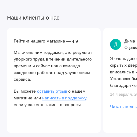
Наши клиенты о нас
Рейтинг нашего магазина —
Дима
4.9
Д
Оценил
Мы очень ним гордимся, это результат
Я очень дово
упорного труда в течении длительного
скрытых две
времени и сейчас наша команда
вписались в 
ежедневно работает над улучшением
Установка бы
сервиса.
благодаря че
Вы можете
оставить отзыв
о нашем
Алексея. Две
14 Февраля, 2
магазине или
написать в поддержку
,
закрываются.
если у вас есть какие-то вопросы.
Читать полны