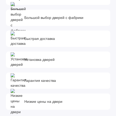
Толщина полотна: 36 мм.
Фурнитура и доборы в комплект не входят.
Доборы, которыми можно укомплектовать дверь:
Большой выбор дверей с фабрики
Размеры доборов - 100x10х2070 мм. 150x10х2070 мм.
200x10х2070 мм.
Быстрая доставка
*Добор - элемент комплектации межкомнатной двери,
необходимый для обрамления дверного проема. Он
устанавливается в том случае, если толщина стены
Установка дверей
превышает ширину дверной коробки. Определить количество
и ширину добора можно с помощью замера.
Гарантия качества
Низкие цены на двери