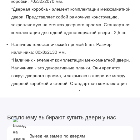
коробки: 70x32x2070 мм.
*Дверная коробка - элемент комплектации межкомнатной
двери. Представляет собой рамочную конструкцию,
закрепляемую на стенках дверного проема. Стандартная
комплектация для одной одностворчатой двери - 2,5 шт.
Наличник телескопический прямой 5 шт. Размер
наличника: 80x8x2130 мм.
*Наличник - элемент комплектации межкомнатной двери.
Наличники - это декоративные планки. Они крепятся
вокруг дверного проема, и закрывают отверстие между
дверной коробкой и стеной. Стандартная комплектация
для одной двери с двух сторон - 5 шт.
Описание изделия:
Внутреннее заполнение: мебельный щит МДФ, сотовый
Вот почему выбирают купить двери у нас
наполнитель.
Покрытие: эмаль.
Выезд на замер по дверям