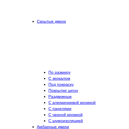
Скрытые двери
По размеру
C зеркалом
Под покраску
Покрытие шпон
Раздвижные
С алюминиевой кромкой
С панелями
С черной кромкой
С шумоизоляцией
Амбарные двери