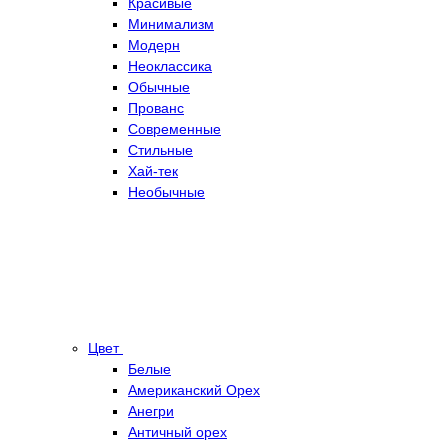
Красивые
Минимализм
Модерн
Неоклассика
Обычные
Прованс
Современные
Стильные
Хай-тек
Необычные
Цвет
Белые
Американский Орех
Анегри
Античный орех