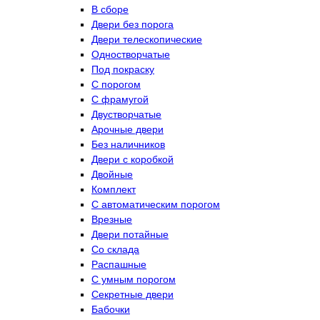
В сборе
Двери без порога
Двери телескопические
Одностворчатые
Под покраску
С порогом
С фрамугой
Двустворчатые
Арочные двери
Без наличников
Двери с коробкой
Двойные
Комплект
С автоматическим порогом
Врезные
Двери потайные
Со склада
Распашные
С умным порогом
Секретные двери
Бабочки