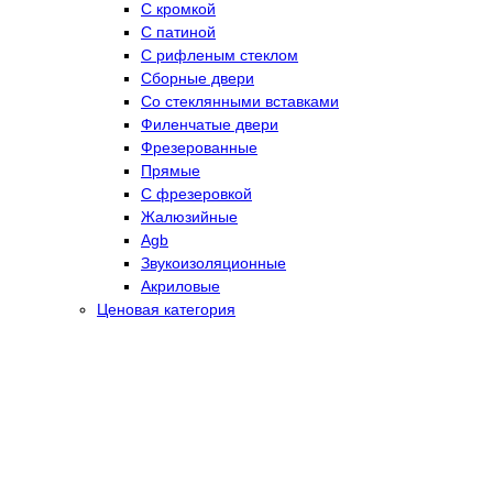
С кромкой
С патиной
С рифленым стеклом
Сборные двери
Со стеклянными вставками
Филенчатые двери
Фрезерованные
Прямые
С фрезеровкой
Жалюзийные
Agb
Звукоизоляционные
Акриловые
Ценовая категория