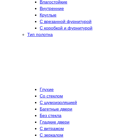
Влагостойкие
Внутренние
Круглые
С врезанной фурнитурой
С коробкой и фурнитурой
Тип полотна
Глухие
Со стеклом
C шумоизоляцией
Багетные двери
Без стекла
Гладкие двери
С витражом
С зеркалом