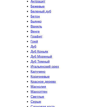
Антрацит
Бежевые
Беленый дуб
Бетон
Бьянко
Ваниль
Венге
Графит
Грей
Дуб
Дуб Коньяк
Дуб Мореный
Дуб Темный
Итальянский орех
Капучино
Коричневые
Красное дерево
Магнолия
Манхэттен
Светлые
Серые
Слоновая кость