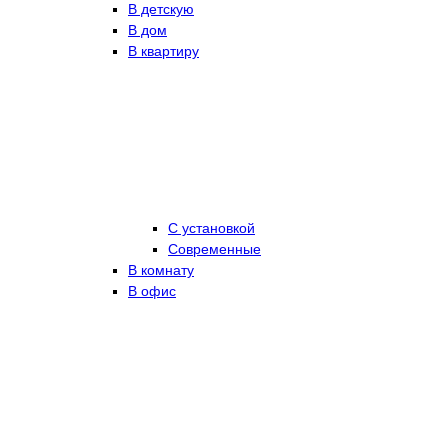
В детскую
В дом
В квартиру
С установкой
Современные
В комнату
В офис