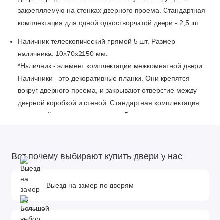
закрепляемую на стенках дверного проема. Стандартная
комплектация для одной одностворчатой двери - 2,5 шт.
Наличник телескопический прямой 5 шт. Размер
наличника: 10x70x2150 мм.
*Наличник - элемент комплектации межкомнатной двери.
Наличники - это декоративные планки. Они крепятся
вокруг дверного проема, и закрывают отверстие между
дверной коробкой и стеной. Стандартная комплектация
для одной двери с двух сторон - 5 шт.
Описание изделия:
Каркас полотна: массив сосны.
Вот почему выбирают купить двери у нас
Внутреннее заполнение: композитный мебельный щит
(МДФ).
Выезд на замер по дверям
Покрытие: экошпон.
Толщина полотна: 36 мм.