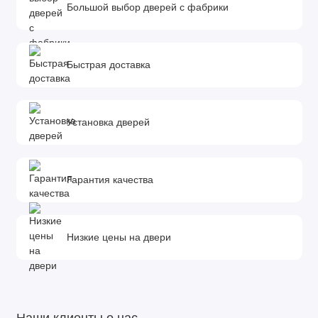
Большой выбор дверей с фабрики
Фурнитура и доборы в комплект не входят.
Доборы, которыми можно укомплектовать дверь:
Размеры доборов - 100x10х2070 мм. 150x10х2070 мм.
Быстрая доставка
200x10х2070 мм.
*Добор - элемент комплектации межкомнатной двери,
необходимый для обрамления дверного проема. Он
Установка дверей
устанавливается в том случае, если толщина стены
превышает ширину дверной коробки. Определить количество
и ширину добора можно с помощью замера.
Гарантия качества
Низкие цены на двери