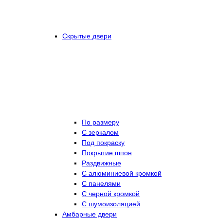
Скрытые двери
По размеру
C зеркалом
Под покраску
Покрытие шпон
Раздвижные
С алюминиевой кромкой
С панелями
С черной кромкой
С шумоизоляцией
Амбарные двери