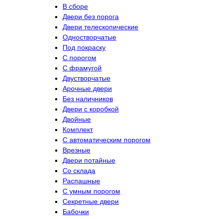
В сборе
Двери без порога
Двери телескопические
Одностворчатые
Под покраску
С порогом
С фрамугой
Двустворчатые
Арочные двери
Без наличников
Двери с коробкой
Двойные
Комплект
С автоматическим порогом
Врезные
Двери потайные
Со склада
Распашные
С умным порогом
Секретные двери
Бабочки