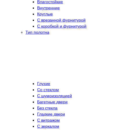
Влагостойкие
Внутренние
Круглые
С врезанной фурнитурой
С коробкой и фурнитурой
Тип полотна
Глухие
Со стеклом
C шумоизоляцией
Багетные двери
Без стекла
Гладкие двери
С витражом
С зеркалом