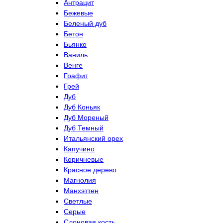
Антрацит
Бежевые
Беленый дуб
Бетон
Бьянко
Ваниль
Венге
Графит
Грей
Дуб
Дуб Коньяк
Дуб Мореный
Дуб Темный
Итальянский орех
Капучино
Коричневые
Красное дерево
Магнолия
Манхэттен
Светлые
Серые
Слоновая кость