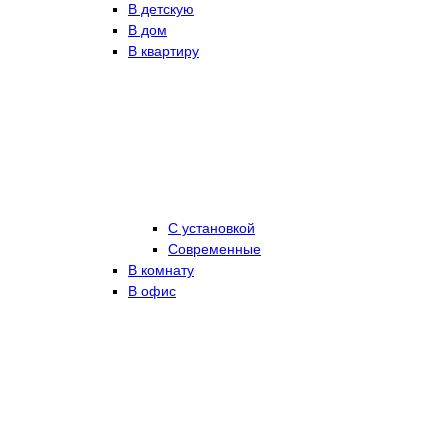
В детскую
В дом
В квартиру
С установкой
Современные
В комнату
В офис