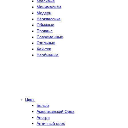
Красивые
Минимализм
Модерн
Неоклассика
Обычные
Прованс
Современные
Стильные
Хай-тек
Необычные
Цвет
Белые
Американский Орех
Анегри
Античный орех