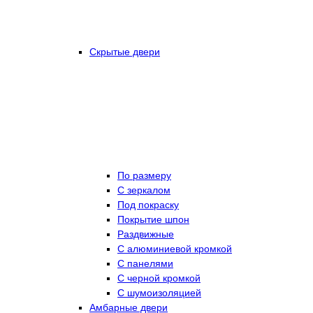
Скрытые двери
По размеру
C зеркалом
Под покраску
Покрытие шпон
Раздвижные
С алюминиевой кромкой
С панелями
С черной кромкой
С шумоизоляцией
Амбарные двери