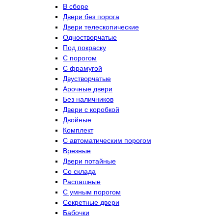
В сборе
Двери без порога
Двери телескопические
Одностворчатые
Под покраску
С порогом
С фрамугой
Двустворчатые
Арочные двери
Без наличников
Двери с коробкой
Двойные
Комплект
С автоматическим порогом
Врезные
Двери потайные
Со склада
Распашные
С умным порогом
Секретные двери
Бабочки