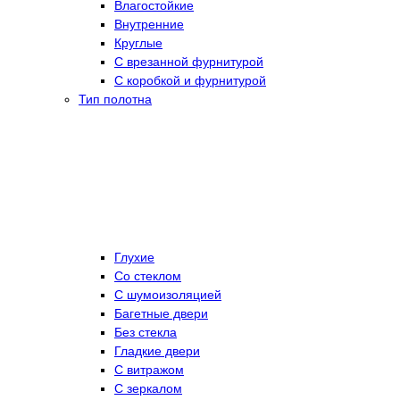
Влагостойкие
Внутренние
Круглые
С врезанной фурнитурой
С коробкой и фурнитурой
Тип полотна
Глухие
Со стеклом
C шумоизоляцией
Багетные двери
Без стекла
Гладкие двери
С витражом
С зеркалом