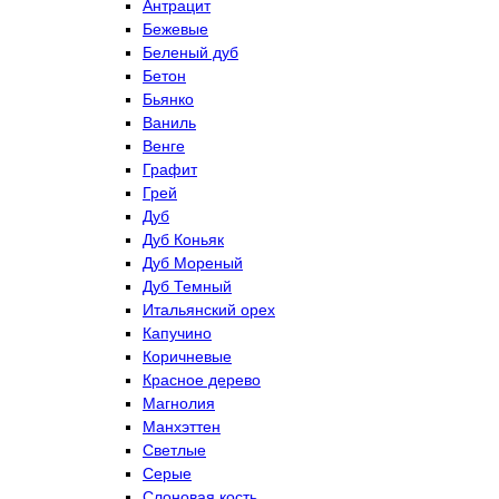
Антрацит
Бежевые
Беленый дуб
Бетон
Бьянко
Ваниль
Венге
Графит
Грей
Дуб
Дуб Коньяк
Дуб Мореный
Дуб Темный
Итальянский орех
Капучино
Коричневые
Красное дерево
Магнолия
Манхэттен
Светлые
Серые
Слоновая кость