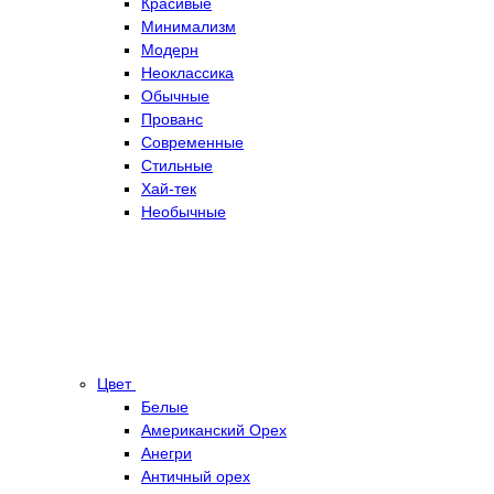
Красивые
Минимализм
Модерн
Неоклассика
Обычные
Прованс
Современные
Стильные
Хай-тек
Необычные
Цвет
Белые
Американский Орех
Анегри
Античный орех