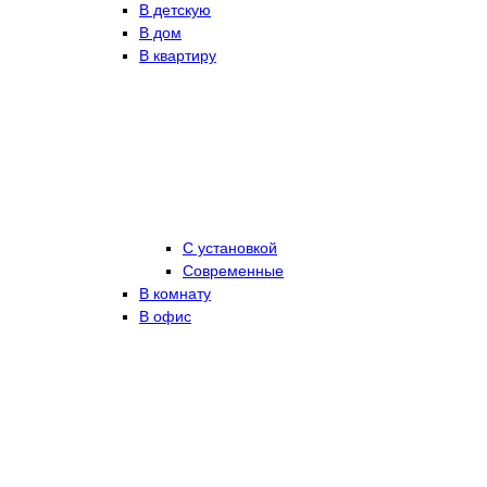
В детскую
В дом
В квартиру
С установкой
Современные
В комнату
В офис