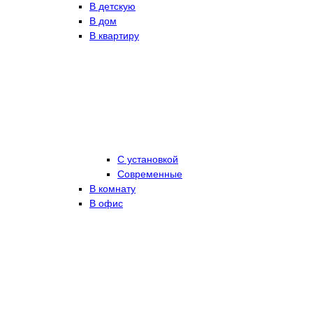
В детскую
В дом
В квартиру
С установкой
Современные
В комнату
В офис