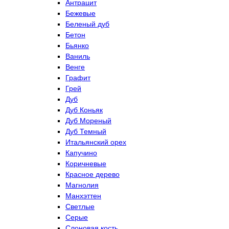
Антрацит
Бежевые
Беленый дуб
Бетон
Бьянко
Ваниль
Венге
Графит
Грей
Дуб
Дуб Коньяк
Дуб Мореный
Дуб Темный
Итальянский орех
Капучино
Коричневые
Красное дерево
Магнолия
Манхэттен
Светлые
Серые
Слоновая кость