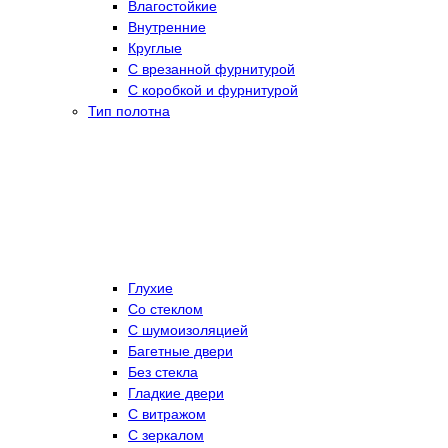
Влагостойкие
Внутренние
Круглые
С врезанной фурнитурой
С коробкой и фурнитурой
Тип полотна
Глухие
Со стеклом
C шумоизоляцией
Багетные двери
Без стекла
Гладкие двери
С витражом
С зеркалом