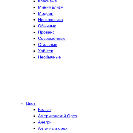
Красивые
Минимализм
Модерн
Неоклассика
Обычные
Прованс
Современные
Стильные
Хай-тек
Необычные
Цвет
Белые
Американский Орех
Анегри
Античный орех