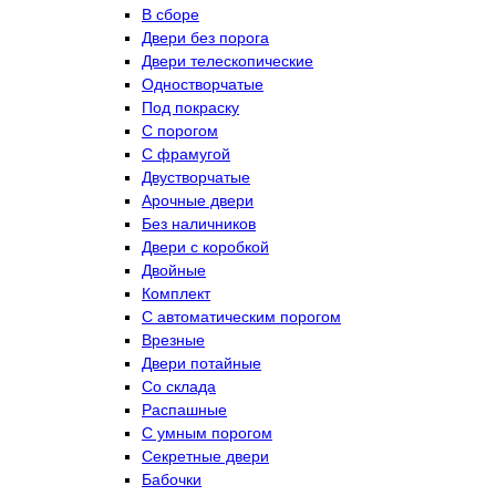
В сборе
Двери без порога
Двери телескопические
Одностворчатые
Под покраску
С порогом
С фрамугой
Двустворчатые
Арочные двери
Без наличников
Двери с коробкой
Двойные
Комплект
С автоматическим порогом
Врезные
Двери потайные
Со склада
Распашные
С умным порогом
Секретные двери
Бабочки