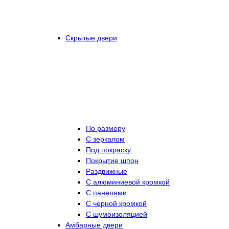
Скрытые двери
По размеру
C зеркалом
Под покраску
Покрытие шпон
Раздвижные
С алюминиевой кромкой
С панелями
С черной кромкой
С шумоизоляцией
Амбарные двери