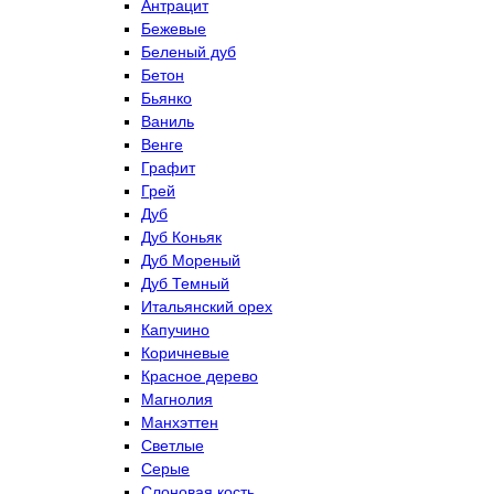
Антрацит
Бежевые
Беленый дуб
Бетон
Бьянко
Ваниль
Венге
Графит
Грей
Дуб
Дуб Коньяк
Дуб Мореный
Дуб Темный
Итальянский орех
Капучино
Коричневые
Красное дерево
Магнолия
Манхэттен
Светлые
Серые
Слоновая кость