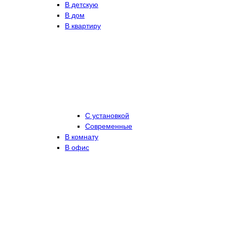
В детскую
В дом
В квартиру
С установкой
Современные
В комнату
В офис