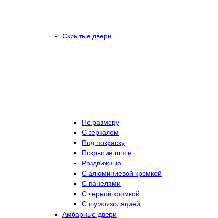
Скрытые двери
По размеру
C зеркалом
Под покраску
Покрытие шпон
Раздвижные
С алюминиевой кромкой
С панелями
С черной кромкой
С шумоизоляцией
Амбарные двери