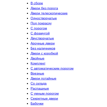
В сборе
Двери без порога
Двери телескопические
Одностворчатые
Под покраску
С порогом
С фрамугой
Двустворчатые
Арочные двери
Без наличников
Двери с коробкой
Двойные
Комплект
С автоматическим порогом
Врезные
Двери потайные
Со склада
Распашные
С умным порогом
Секретные двери
Бабочки