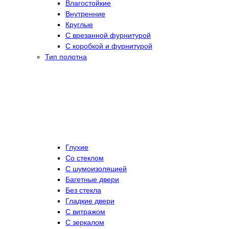
Влагостойкие
Внутренние
Круглые
С врезанной фурнитурой
С коробкой и фурнитурой
Тип полотна
Глухие
Со стеклом
C шумоизоляцией
Багетные двери
Без стекла
Гладкие двери
С витражом
С зеркалом