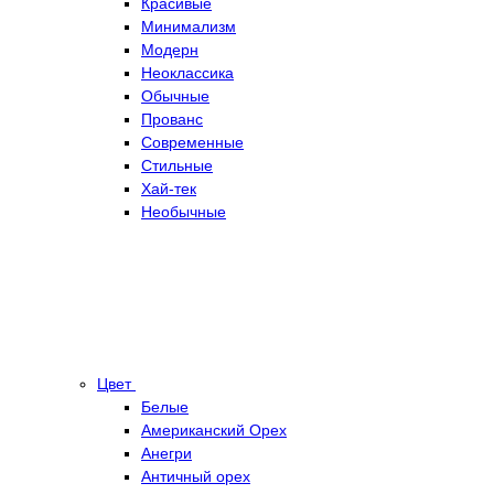
Красивые
Минимализм
Модерн
Неоклассика
Обычные
Прованс
Современные
Стильные
Хай-тек
Необычные
Цвет
Белые
Американский Орех
Анегри
Античный орех