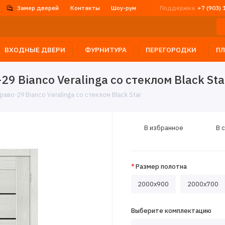
Замер дверей
Контакты
Шоу-рум
Поддержка
+7 (903) 
ВХОДНЫЕ ДВЕРИ
ФУРНИТУРА
ПЕРЕГОРОДКИ
П
 Bianco Veralinga со стеклом Black Sta
во-29 Bianco Veralinga со стеклом Black Star
В избранное
В 
Размер полотна
2000x900
2000x700
Выберите комплектацию