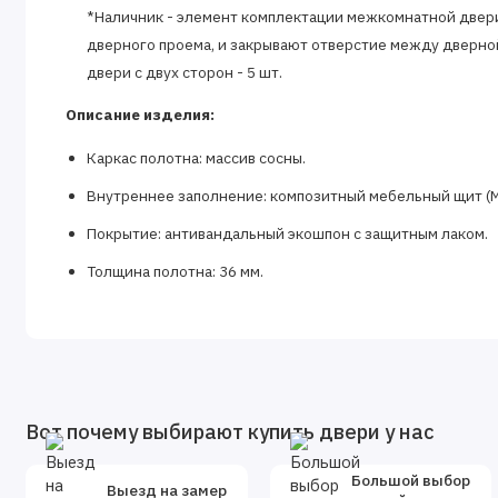
*Наличник - элемент комплектации межкомнатной двери.
дверного проема, и закрывают отверстие между дверно
двери с двух сторон - 5 шт.
Описание изделия:
Каркас полотна: массив сосны.
Внутреннее заполнение: композитный мебельный щит (
Покрытие: антивандальный экошпон с защитным лаком.
Толщина полотна: 36 мм.
Фурнитура и доборы в комплект не входят.
Доборы, которыми можно укомплектовать дверь:
Размеры доборов - 100x8х2070 мм. 150x8х2070 мм. 200x
*Добор- элемент комплектации межкомнатной двери, необ
Вот почему выбирают купить двери у нас
устанавливается в том случае, если толщина стены превы
ширину добора можно с помощью замера.
Большой выбор
Выезд на замер