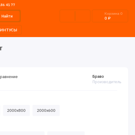
186 41 77
Корзина
0
Найти
0 ₽
ЛИНТУСЫ
r
Браво
сравнение
Производитель
2000х800
2000x600