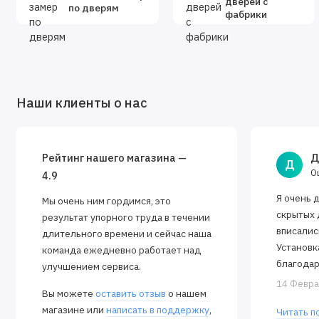
дверей с
по дверям
фабрики
Наши клиенты о нас
Рейтинг нашего магазина —
Д
Д
О
4.9
Я очень 
Мы очень ним гордимся, это
скрытых 
результат упорного труда в течении
вписалис
длительного времени и сейчас наша
Установк
команда ежедневно работает над
благодар
улучшением сервиса.
Алексея.
14 Февра
Вы можете
оставить отзыв
о нашем
закрываю
магазине или
написать в поддержку
,
Читать п