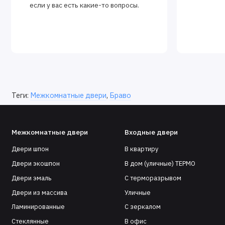
если у вас есть какие-то вопросы.
Теги:
Межкомнатные двери
,
Браво
Межкомнатные двери
Входные двери
Двери шпон
В квартиру
Двери экошпон
В дом (уличные) ТЕРМО
Двери эмаль
С терморазрывом
Двери из массива
Уличные
Ламинированные
С зеркалом
Стеклянные
В офис