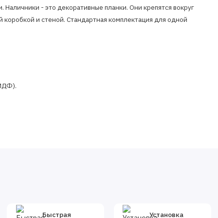
 Наличники - это декоративные планки. Они крепятся вокруг
й коробкой и стеной. Стандартная комплектация для одной
МДФ).
8х2070 мм.
ходимый для обрамления дверного проема. Он
шает ширину дверной коробки. Определить количество и
Быстрая
Установка