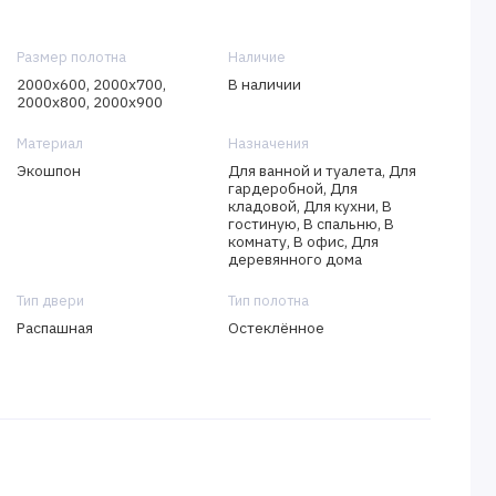
Размер полотна
Наличие
2000х600, 2000х700,
В наличии
2000х800, 2000х900
Материал
Назначения
Экошпон
Для ванной и туалета, Для
гардеробной, Для
кладовой, Для кухни, В
гостиную, В спальню, В
комнату, В офис, Для
деревянного дома
Тип двери
Тип полотна
Распашная
Остеклённое