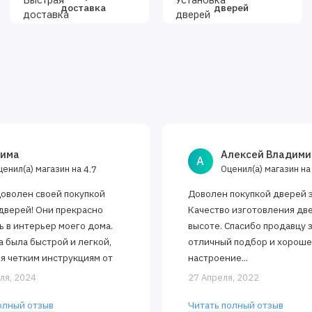
доставка
дверей
има
Алексей Владими
А
ценил(а) магазин на
Оценил(а) магазин н
4.7
доволен своей покупкой
Доволен покупкой дверей 
дверей! Они прекрасно
Качество изготовления дв
ь в интерьер моего дома.
высоте. Спасибо продавцу 
а была быстрой и легкой,
отличный подбор и хорош
я четким инструкциям от
настроение...
 Двери открываются и
ля, 2024
27 Апреля, 2022
тся..
олный отзыв
Читать полный отзыв