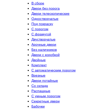
В сборе
Двери без порога
Двери телескопические
Одностворчатые
Под покраску
С порогом
С фрамугой
Двустворчатые
Арочные двери
Без наличников
Двери с коробкой
Двойные
Комплект
С автоматическим порогом
Врезные
Двери потайные
Со склада
Распашные
С умным порогом
Секретные двери
Бабочки