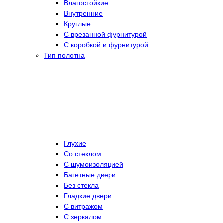
Влагостойкие
Внутренние
Круглые
С врезанной фурнитурой
С коробкой и фурнитурой
Тип полотна
Глухие
Со стеклом
C шумоизоляцией
Багетные двери
Без стекла
Гладкие двери
С витражом
С зеркалом