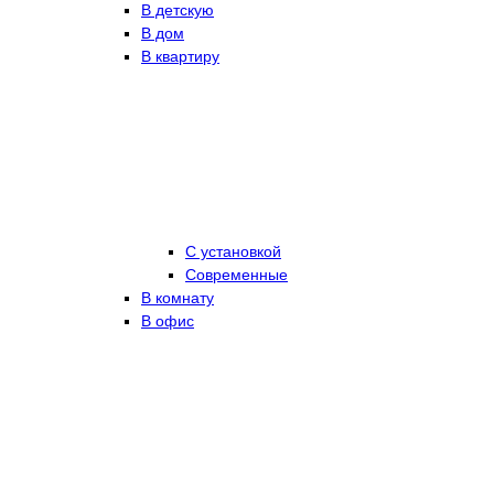
В детскую
В дом
В квартиру
С установкой
Современные
В комнату
В офис