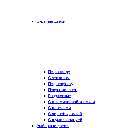
Скрытые двери
По размеру
C зеркалом
Под покраску
Покрытие шпон
Раздвижные
С алюминиевой кромкой
С панелями
С черной кромкой
С шумоизоляцией
Амбарные двери