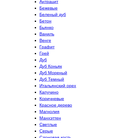
Антрацит
Бежевые
Беленый дуб
Бетон
Бьянко
Ваниль
Венге
Графит
Грей
Дуб
Дуб Коньяк
Дуб Мореный
Дуб Темный
Итальянский орех
Капучино
Коричневые
Красное дерево
Магнолия
Манхэттен
Светлые
Серые
Слоновая кость