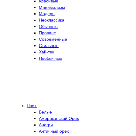
Красивые
Минимализм
Модерн
Неоклассика
Обычные
Прованс
Современные
Стильные
Хай-тек
Необычные
Цвет
Белые
Американский Орех
Анегри
Античный орех