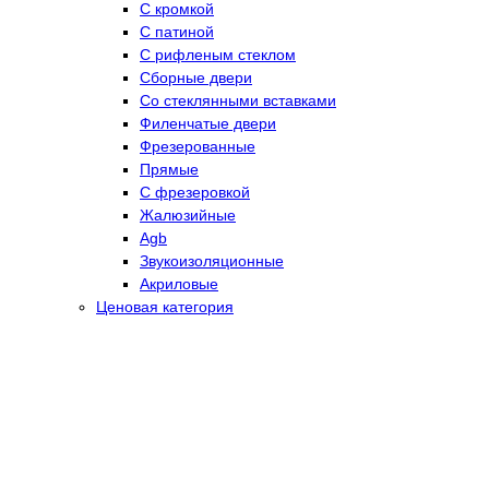
С кромкой
С патиной
С рифленым стеклом
Сборные двери
Со стеклянными вставками
Филенчатые двери
Фрезерованные
Прямые
С фрезеровкой
Жалюзийные
Agb
Звукоизоляционные
Акриловые
Ценовая категория