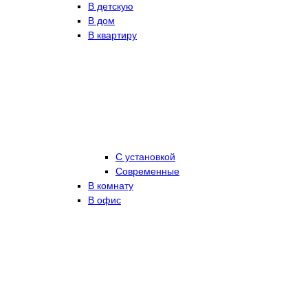
В детскую
В дом
В квартиру
С установкой
Современные
В комнату
В офис