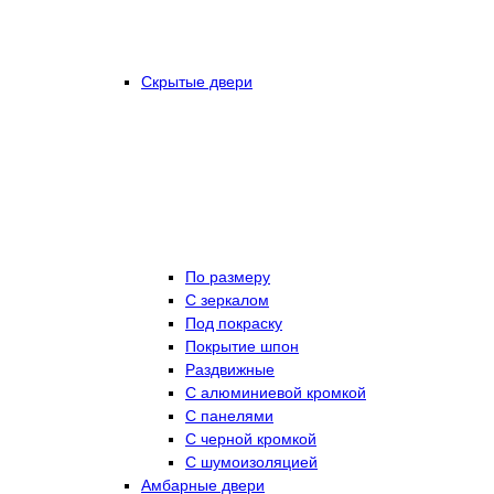
Скрытые двери
По размеру
C зеркалом
Под покраску
Покрытие шпон
Раздвижные
С алюминиевой кромкой
С панелями
С черной кромкой
С шумоизоляцией
Амбарные двери