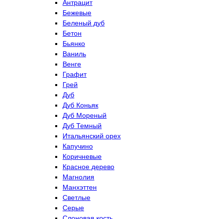
Антрацит
Бежевые
Беленый дуб
Бетон
Бьянко
Ваниль
Венге
Графит
Грей
Дуб
Дуб Коньяк
Дуб Мореный
Дуб Темный
Итальянский орех
Капучино
Коричневые
Красное дерево
Магнолия
Манхэттен
Светлые
Серые
Слоновая кость