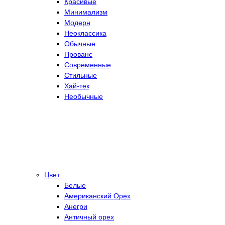
Красивые
Минимализм
Модерн
Неоклассика
Обычные
Прованс
Современные
Стильные
Хай-тек
Необычные
Цвет
Белые
Американский Орех
Анегри
Античный орех