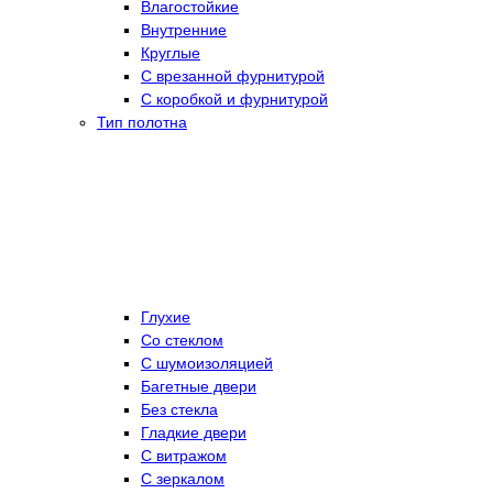
Влагостойкие
Внутренние
Круглые
С врезанной фурнитурой
С коробкой и фурнитурой
Тип полотна
Глухие
Со стеклом
C шумоизоляцией
Багетные двери
Без стекла
Гладкие двери
С витражом
С зеркалом