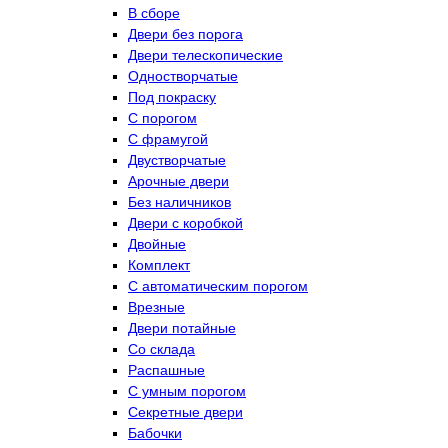
В сборе
Двери без порога
Двери телескопические
Одностворчатые
Под покраску
С порогом
С фрамугой
Двустворчатые
Арочные двери
Без наличников
Двери с коробкой
Двойные
Комплект
С автоматическим порогом
Врезные
Двери потайные
Со склада
Распашные
С умным порогом
Секретные двери
Бабочки