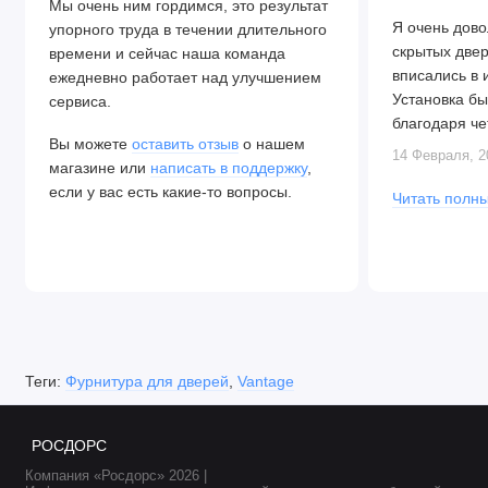
Мы очень ним гордимся, это результат
Я очень дово
упорного труда в течении длительного
скрытых две
времени и сейчас наша команда
вписались в 
ежедневно работает над улучшением
Установка бы
сервиса.
благодаря че
Вы можете
оставить отзыв
о нашем
Алексея. Две
14 Февраля, 2
магазине или
написать в поддержку
,
закрываются.
если у вас есть какие-то вопросы.
Читать полны
Теги:
Фурнитура для дверей
,
Vantage
РОСДОРС
Компания «Росдорс» 2026 |