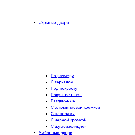
Скрытые двери
По размеру
C зеркалом
Под покраску
Покрытие шпон
Раздвижные
С алюминиевой кромкой
С панелями
С черной кромкой
С шумоизоляцией
Амбарные двери