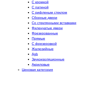
С кромкой
С патиной
С рифленым стеклом
Сборные двери
Со стеклянными вставками
Филенчатые двери
Фрезерованные
Прямые
С фрезеровкой
Жалюзийные
Agb
Звукоизоляционные
Акриловые
Ценовая категория