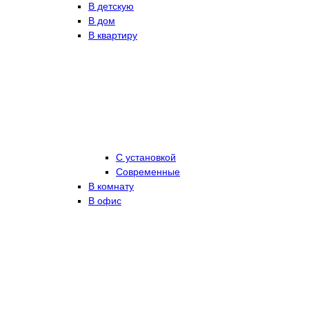
В детскую
В дом
В квартиру
С установкой
Современные
В комнату
В офис