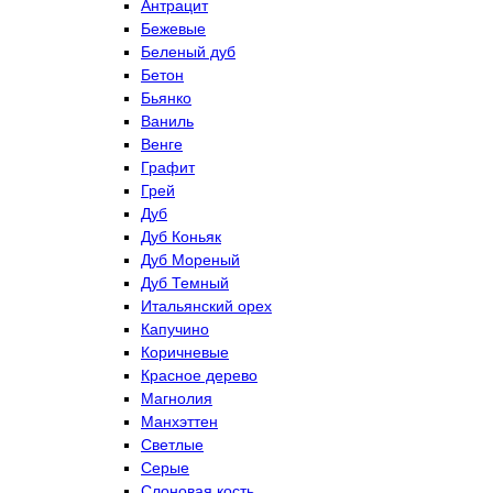
Антрацит
Бежевые
Беленый дуб
Бетон
Бьянко
Ваниль
Венге
Графит
Грей
Дуб
Дуб Коньяк
Дуб Мореный
Дуб Темный
Итальянский орех
Капучино
Коричневые
Красное дерево
Магнолия
Манхэттен
Светлые
Серые
Слоновая кость