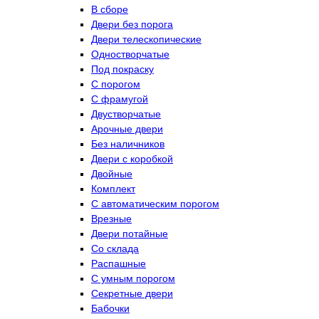
В сборе
Двери без порога
Двери телескопические
Одностворчатые
Под покраску
С порогом
С фрамугой
Двустворчатые
Арочные двери
Без наличников
Двери с коробкой
Двойные
Комплект
С автоматическим порогом
Врезные
Двери потайные
Со склада
Распашные
С умным порогом
Секретные двери
Бабочки