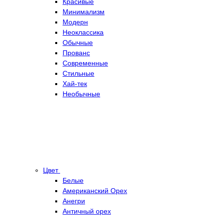
Красивые
Минимализм
Модерн
Неоклассика
Обычные
Прованс
Современные
Стильные
Хай-тек
Необычные
Цвет
Белые
Американский Орех
Анегри
Античный орех