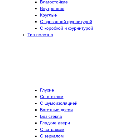
Влагостойкие
Внутренние
Круглые
С врезанной фурнитурой
С коробкой и фурнитурой
Тип полотна
Глухие
Со стеклом
C шумоизоляцией
Багетные двери
Без стекла
Гладкие двери
С витражом
С зеркалом