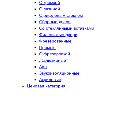
С кромкой
С патиной
С рифленым стеклом
Сборные двери
Со стеклянными вставками
Филенчатые двери
Фрезерованные
Прямые
С фрезеровкой
Жалюзийные
Agb
Звукоизоляционные
Акриловые
Ценовая категория