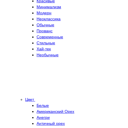
Красивые
Минимализм
Модерн
Неоклассика
Обычные
Прованс
Современные
Стильные
Хай-тек
Необычные
Цвет
Белые
Американский Орех
Анегри
Античный орех