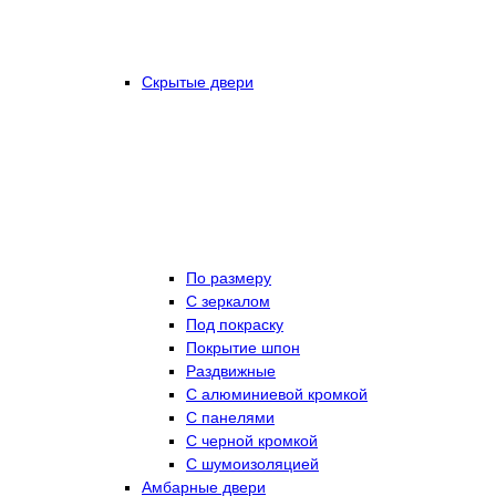
Скрытые двери
По размеру
C зеркалом
Под покраску
Покрытие шпон
Раздвижные
С алюминиевой кромкой
С панелями
С черной кромкой
С шумоизоляцией
Амбарные двери