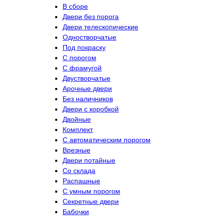
В сборе
Двери без порога
Двери телескопические
Одностворчатые
Под покраску
С порогом
С фрамугой
Двустворчатые
Арочные двери
Без наличников
Двери с коробкой
Двойные
Комплект
С автоматическим порогом
Врезные
Двери потайные
Со склада
Распашные
С умным порогом
Секретные двери
Бабочки