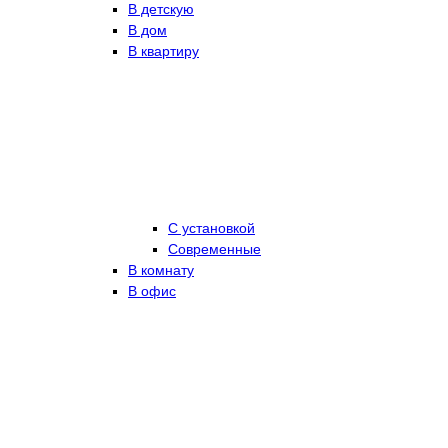
В детскую
В дом
В квартиру
С установкой
Современные
В комнату
В офис