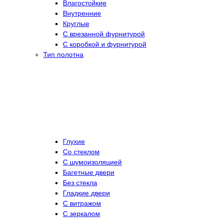
Влагостойкие
Внутренние
Круглые
С врезанной фурнитурой
С коробкой и фурнитурой
Тип полотна
Глухие
Со стеклом
C шумоизоляцией
Багетные двери
Без стекла
Гладкие двери
С витражом
С зеркалом