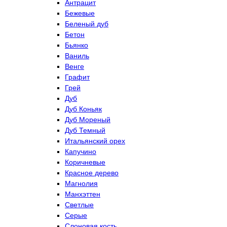
Антрацит
Бежевые
Беленый дуб
Бетон
Бьянко
Ваниль
Венге
Графит
Грей
Дуб
Дуб Коньяк
Дуб Мореный
Дуб Темный
Итальянский орех
Капучино
Коричневые
Красное дерево
Магнолия
Манхэттен
Светлые
Серые
Слоновая кость